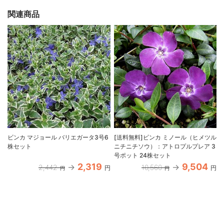
関連商品
ビンカ マジョール バリエガータ3号6
[送料無料]ビンカ ミノール（ヒメツル
株セット
ニチニチソウ）：アトロプルプレア 3
号ポット 24株セット
2,319
9,504
2,442
10,560
円
円
円
円