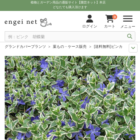
植物とガーデン用品の通販サイト【園芸ネット】本店
どなたでも購入頂けます
0
ログイン
カート
メニュー
グランドカバープランツ
葉もの・ケース販売
[送料無料]ビンカ：マジョ
送料無料商品
草花の苗
[送料無料]ビンカ：マジョール バリエガータ3号
送料無料商品
植物の苗
[送料無料]ビンカ：マジョール バリエガータ3号