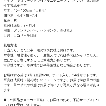
タイプ：キョウチクトウ科ツルニチニチソウ（ビンカ）属の耐寒
性半常緑多年草
草丈：40～100cm（つる性）
開花期：4月下旬～7月
花色：紫
植付け適期：2～11月
用途：グランドカバー、ハンギング、寄せ植え
日照：日当り～半日陰
栽培方法：
日当たり、または半日陰の場所に植え付けます。
耐寒性・耐暑性が強く、一度植え付ければ手間はかかりません。
放任すると増えすぎるほど繁殖力があります。
常緑性ですが、寒冷地では半落葉性となる場合があります。
お届けする苗は3号（直径9cm）ポット入り、24株セットです。
写真は成長時（開花時）のイメージですが、お届け時は苗の状態
です。苗の草丈や状態はお届け時により写真と異なる場合があり
ます。
■この商品はメーカー直送にてお届けのため、下記サービスにつ
いてはお受けできません。