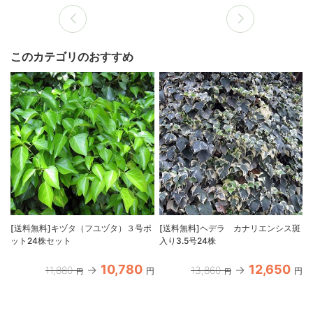
このカテゴリのおすすめ
[送料無料]キヅタ（フユヅタ）３号ポ
[送料無料]ヘデラ カナリエンシス斑
ット24株セット
入り3.5号24株
10,780
12,650
11,880
13,860
円
円
円
円