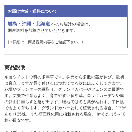
お届け地域・送料について
離島・沖縄・北海道
へのお届けの場合は、
別途送料を加算させていただきます。
( ※詳細は、商品説明内容をご確認下さい。)
商品説明
キョウチクトウ科の多年草です。株元から多数の茎が伸び、最初
は直立しますが長く伸びるにつれてつる状にほふくしてきます。
花壇やプランターの縁取り、グランドカバーやフェンスに最適で
す。丈夫で生育もよく、育てやすい多年草。ロックガーデンや庭
の斜面に垂らすと趣が出ます。暖地では冬も葉が枯れず、半日陰
でもよく育ちます。グランドカバーとして植栽される場合、1平米
あたり25株、また壁面緑化用に植栽される場合、1mあたり5～10
株が目安です。