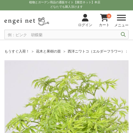
植物とガーデン用品の通販サイト【園芸ネット】本店
どなたでも購入頂けます
0
ログイン
カート
メニュー
もうすぐ入荷！
花木と果樹の苗
西洋ニワトコ（エルダーフラワー）：ゴ