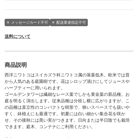
✕
メッセージカード不可
✕
配送業者指定不可
送料について
商品説明
西洋ニワトコはスイカズラ科ニワトコ属の落葉低木。欧米では昔
から人気のある庭園樹です。花はシロップ漬けにしてジュースや
ハーブティーに用いられます。
ゴールデンタワーは繊細なレース葉でしかも黄金葉の新品種。お
庭を明るく演出します。従来品種は分枝し横に広がりますが、こ
の品種は直立性のコンパクトな樹形で、狭いスペースでも扱いや
すく、鉢植えにも最適です。初夏には白い細かい集合花を咲か
せ、その後秋には黒い実がつきます。日向または半日陰でも栽培
できます。庭木、コンテナにご利用ください。