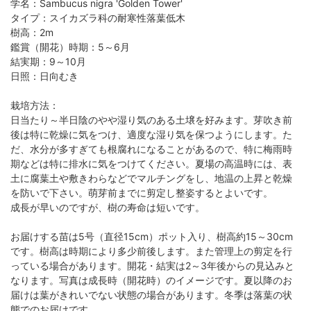
学名：Sambucus nigra 'Golden Tower'
タイプ：スイカズラ科の耐寒性落葉低木
樹高：2m
鑑賞（開花）時期：5～6月
結実期：9～10月
日照：日向むき
栽培方法：
日当たり～半日陰のやや湿り気のある土壌を好みます。芽吹き前
後は特に乾燥に気をつけ、適度な湿り気を保つようにします。た
だ、水分が多すぎても根腐れになることがあるので、特に梅雨時
期などは特に排水に気をつけてください。夏場の高温時には、表
土に腐葉土や敷きわらなどでマルチングをし、地温の上昇と乾燥
を防いで下さい。萌芽前までに剪定し整姿するとよいです。
成長が早いのですが、樹の寿命は短いです。
お届けする苗は5号（直径15cm）ポット入り、樹高約15～30cm
です。樹高は時期により多少前後します。また管理上の剪定を行
っている場合があります。開花・結実は2～3年後からの見込みと
なります。写真は成長時（開花時）のイメージです。夏以降のお
届けは葉がきれいでない状態の場合があります。冬季は落葉の状
態でのお届けです。