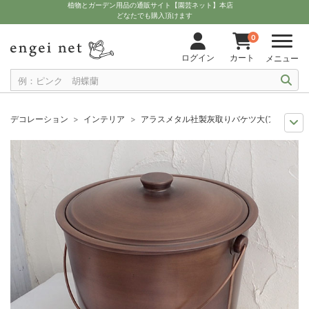
植物とガーデン用品の通販サイト【園芸ネット】本店
どなたでも購入頂けます
0
ログイン
カート
メニュー
デコレーション
インテリア
アラスメタル社製灰取りバケツ大(アンティー
11月中下旬予約
グッズ・資材
アラスメタル社製灰取りバケツ大(アンティ
12月上中旬予約
グッズ・資材
アラスメタル社製灰取りバケツ大(アンティ
10月中下旬予約
グッズ・資材
アラスメタル社製灰取りバケツ大(アンティ