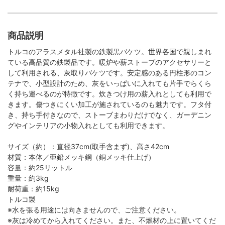
商品説明
トルコのアラスメタル社製の鉄製黒バケツ。世界各国で親しまれ
ている高品質の鉄製品です。暖炉や薪ストーブのアクセサリーと
して利用される、灰取りバケツです。安定感のある円柱形のコン
テナで、小型設計のため、灰をいっぱいに入れても片手でらくら
く持ち運べるのが特徴です。炊きつけ用の薪入れとしても利用で
きます。傷つきにくい加工が施されているのも魅力です。フタ付
き、持ち手付きなので、ストーブまわりだけでなく、ガーデニン
グやインテリアの小物入れとしても利用できます。
サイズ（約）：直径37cm(取手含まず)、高さ42cm
材質：本体／亜鉛メッキ鋼（銅メッキ仕上げ）
容量：約25リットル
重量：約3kg
耐荷重：約15kg
トルコ製
※水を張る用途には向きませんので、ご注意ください。
※灰は冷めてから入れてください。また、不燃材の上に置いてくだ