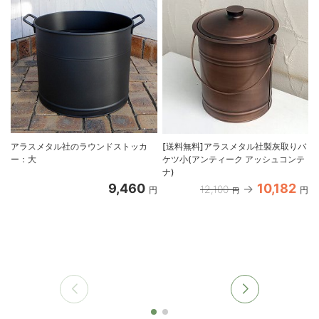
アラスメタル社のラウンドストッカ
[送料無料]アラスメタル社製灰取りバ
ー：大
ケツ小(アンティーク アッシュコンテ
ナ)
9,460
10,182
12,100
円
円
円