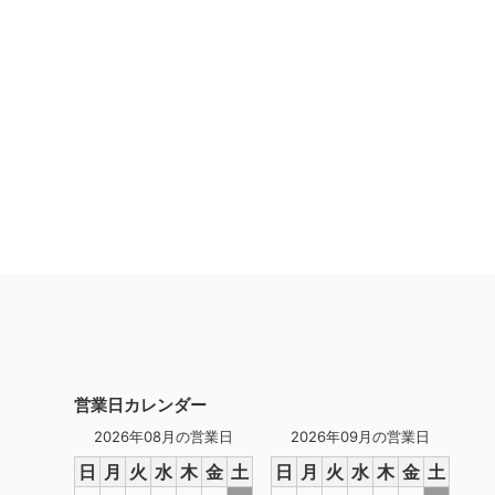
営業日カレンダー
2026年08月の営業日
2026年09月の営業日
日
月
火
水
木
金
土
日
月
火
水
木
金
土