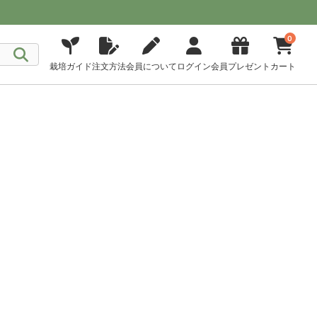
0
栽培ガイド
注文方法
会員について
ログイン
会員プレゼント
カート