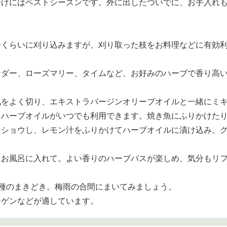
分けにはベストシーズンです。外に出したついでに、お手入れ
分くらいに刈り込みますが、刈り取った枝をお料理などに有効
ンダー、ローズマリー、タイムなど、お好みのハーブで香り高
気をよく切り、エキストラバージンオリーブオイルと一緒にミ
、ハーブオイルがいつでも利用できます。焼き魚にふりかけた
コショウし、レモン汁をふりかけてハーブオイルに漬け込み、
まお風呂に入れて。よい香りのハーブバスが楽しめ、気分もリ
種のまきどき。梅雨の合間にまいてみましょう。
ンゲンなどが適しています。