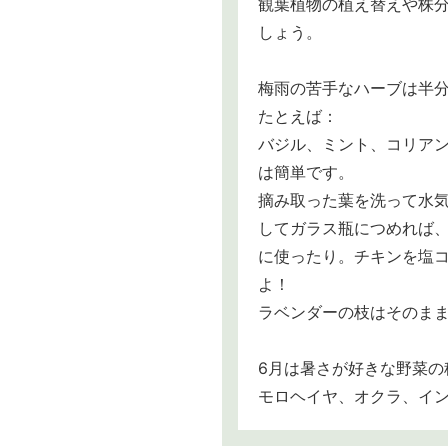
観葉植物の植え替えや株
しょう。
梅雨の苦手なハーブは半
たとえば：
バジル、ミント、コリア
は簡単です。
摘み取った葉を洗って水
してガラス瓶につめれば
に使ったり。チキンを塩
よ！
ラベンダーの枝はそのま
6月は暑さが好きな野菜の
モロヘイヤ、オクラ、イ