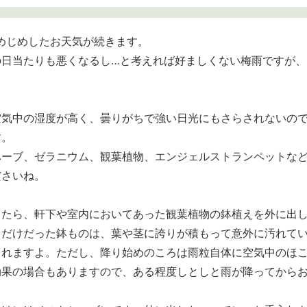
めじめしたお天気が続きます。
の日当たりも悪くなるし…と考えれば好ましくない梅雨ですが、
空気中の湿度が高く、曇りがちで強い日光にもさらされないの
す。
ハーブ、ゼラニウム、観葉植物、エンジェルストランペットな
ださいね。
したら、軒下や室内においてあった観葉植物の鉢植えを外に出
るだけだった鉢ものは、葉や茎に誇りが積もって意外に汚れて
くれますよ。ただし、降り始めのころは雨粒自体に空気中のほ
効果の場合もありますので、ある程度しとしと雨が降ってから