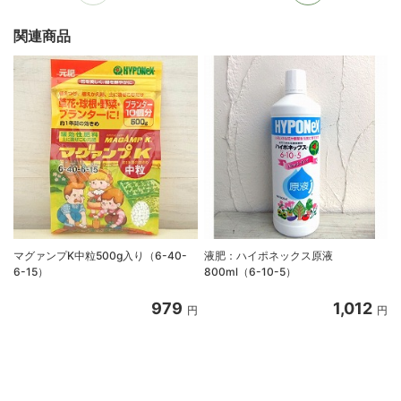
関連商品
マグァンプK中粒500g入り（6-40-
液肥：ハイポネックス原液
6-15）
800ml（6-10-5）
979
1,012
円
円