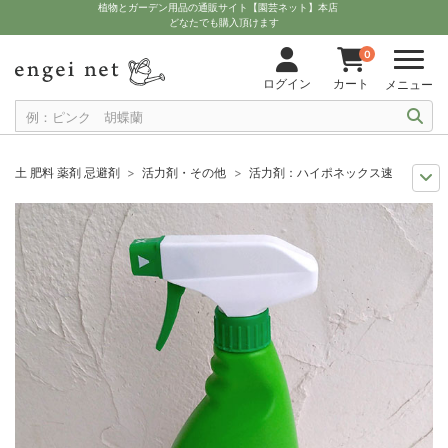
植物とガーデン用品の通販サイト【園芸ネット】本店
どなたでも購入頂けます
0
ログイン
カート
メニュー
土 肥料 薬剤 忌避剤
活力剤・その他
活力剤：ハイポネックス速効スプレー液
11月中下旬予約
グッズ・資材
活力剤：ハイポネックス速効スプレー液500
12月上中旬予約
グッズ・資材
活力剤：ハイポネックス速効スプレー液500
10月中下旬予約
グッズ・資材
活力剤：ハイポネックス速効スプレー液500