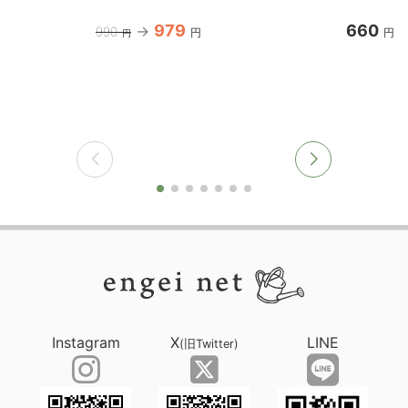
979
660
990
円
円
円
Instagram
X
LINE
(旧Twitter)