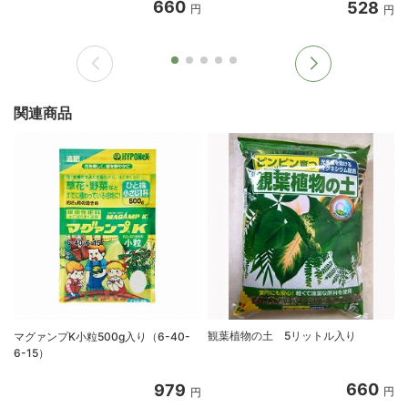
660
528
円
円
関連商品
観葉植物の土 5リットル入り
マグァンプK小粒500g入り（6-40-
6-15）
660
979
円
円