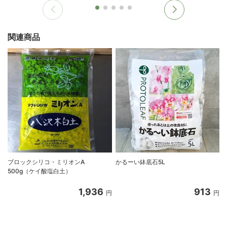
関連商品
ブロックシリコ・ミリオンA
かるーい鉢底石5L
500g（ケイ酸塩白土）
用
1,936
913
円
円