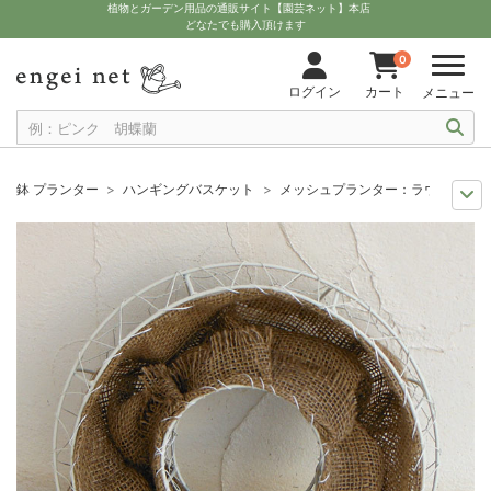
植物とガーデン用品の通販サイト【園芸ネット】本店
どなたでも購入頂けます
0
ログイン
カート
メニュー
鉢 プランター
ハンギングバスケット
メッシュプランター：ラウンド・麻付
11月中下旬予約
グッズ・資材
メッシュプランター：ラウンド・麻付き（ホワ
12月上中旬予約
グッズ・資材
メッシュプランター：ラウンド・麻付き（ホワ
10月中下旬予約
グッズ・資材
メッシュプランター：ラウンド・麻付き（ホワ