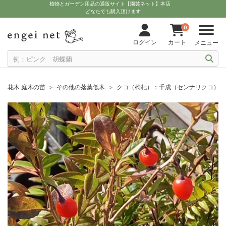
植物とガーデン用品の通販サイト【園芸ネット】本店
どなたでも購入頂けます
0
ログイン
カート
メニュー
花木 庭木の苗
その他の落葉低木
クコ（枸杞）：千成（センナリクコ）3