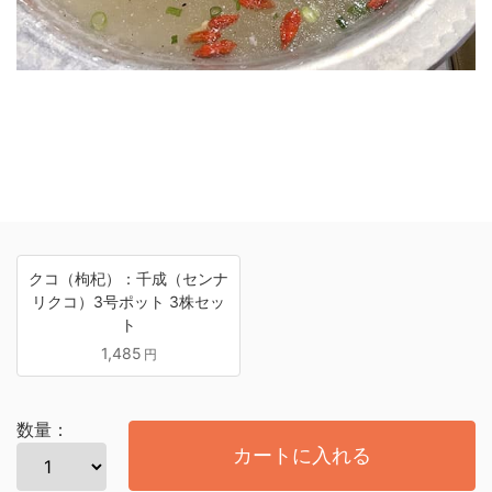
クコ（枸杞）：千成（センナ
リクコ）3号ポット 3株セッ
ト
1,485
円
数量：
カートに入れる