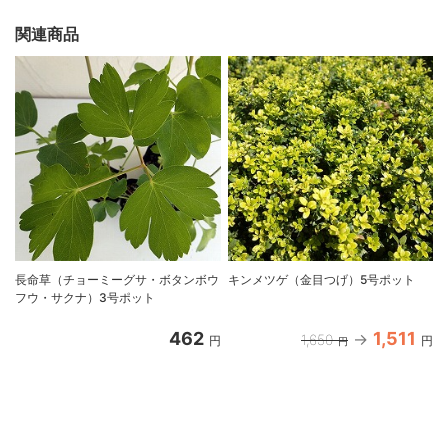
関連商品
長命草（チョーミーグサ・ボタンボウ
キンメツゲ（金目つげ）5号ポット
フウ・サクナ）3号ポット
462
1,511
1,650
円
円
円