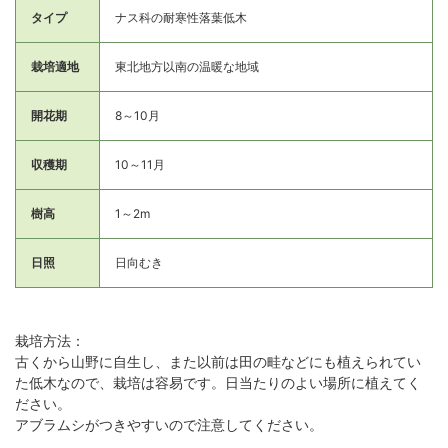
タイプ
ナス科の耐寒性落葉低木
栽培適地
東北地方以南の温暖な地域
開花期
8～10月
収穫期
10～11月
樹高
1～2m
日照
日向むき
栽培方法：
古くから山野に自生し、また以前は田の畦などにも植えられてい
た低木なので、栽培は容易です。日当たりのよい場所に植えてく
ださい。
アブラムシがつきやすいので注意してください。