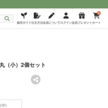
0
栽培ガイド
注文方法
会員について
ログイン
会員プレゼント
カート
丸（小）2個セット
（小）