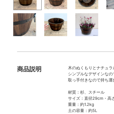
木のぬくもりとナチュラ
商品説明
シンプルなデザインなの
取っ手付きなので持ち運
材質：杉、スチール
サイズ：直径29cm・高さ1
重量：約1.2kg
土の容量：約5L