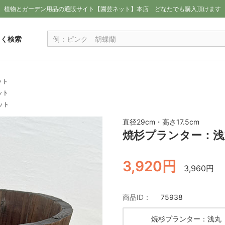
植物とガーデン用品の通販サイト【園芸ネット】本店
どなたでも購入頂けます
しく検索
ット
ット
ット
直径29cm・高さ17.5cm
焼杉プランター：浅
3,920円
3,960円
商品ID：
75938
焼杉プランター：浅丸