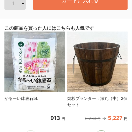
カートに入れる
この商品を買った人にはこちらも人気です
かるーい鉢底石5L
焼杉プランター：深丸（中）2個
セット
913
5,227
5,280
円
円
円