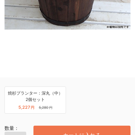
焼杉プランター：深丸（中）
2個セット
5,227
円
5,280
円
数量：