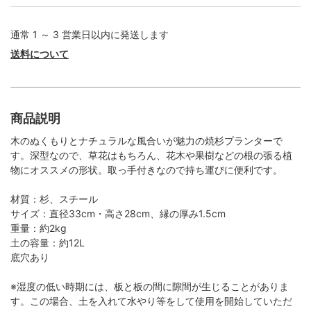
通常 1 ～ 3 営業日以内に発送します
送料について
商品説明
木のぬくもりとナチュラルな風合いが魅力の焼杉プランターで
す。深型なので、草花はもちろん、花木や果樹などの根の張る植
物にオススメの形状。取っ手付きなので持ち運びに便利です。
材質：杉、スチール
サイズ：直径33cm・高さ28cm、縁の厚み1.5cm
重量：約2kg
土の容量：約12L
底穴あり
※湿度の低い時期には、板と板の間に隙間が生じることがありま
す。この場合、土を入れて水やり等をして使用を開始していただ