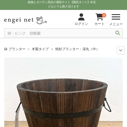
植物とガーデン用品の通販サイト【園芸ネット】本店
どなたでも購入頂けます
0
ログイン
カート
メニュー
鉢 プランター
木製タイプ
焼杉プランター：深丸（中）
11月中下旬予約
グッズ・資材
焼杉プランター：深丸（中）
12月上中旬予約
グッズ・資材
焼杉プランター：深丸（中）
10月中下旬予約
グッズ・資材
焼杉プランター：深丸（中）