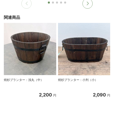
関連商品
焼杉プランター：浅丸（中）
焼杉プランター：小判（小）
2,200
2,090
円
円