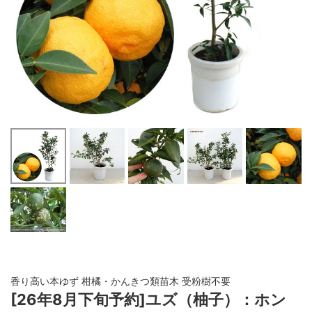
香り高い本ゆず 柑橘・かんきつ類苗木 受粉樹不要
[26年8月下旬予約]ユズ（柚子）：ホン