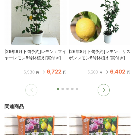
[26年8月下旬予約]レモン：マイ
[26年8月下旬予約]レモン：リス
ヤーレモン8号鉢植え[実付き]
ボンレモン8号鉢植え[実付き]
6,722
6,402
6,930
6,600
円
円
円
円
関連商品