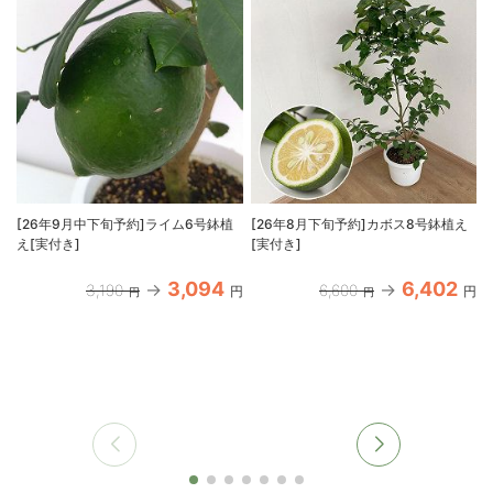
[26年9月中下旬予約]ライム6号鉢植
[26年8月下旬予約]カボス8号鉢植え
え[実付き]
[実付き]
3,094
6,402
3,190
6,600
円
円
円
円