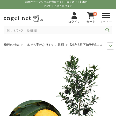
植物とガーデン用品の通販サイト【園芸ネット】本店
どなたでも購入頂けます
0
ログイン
カート
メニュー
季節の特集
1本でも実がなりやすい果樹
[26年8月下旬予約]ユズ（柚子
季節の特集
実付き・花付きの花木・果樹
[26年8月下旬予約]ユズ（柚子
8月下旬予約
苗 果樹
[26年8月下旬予約]ユズ（柚子）：ホンユズ（本柚