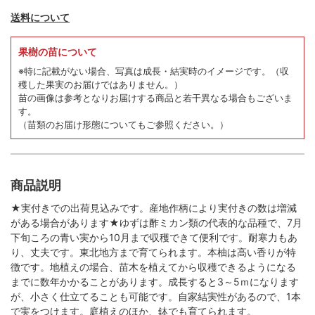
送料について
果樹の苗について
※特に記載がない場合、写真は成長・結実時のイメージです。
（収
穫した果実のお届けではありません。）
苗の画像は参考となりお届けする商品と若干異なる場合もございま
す。
（苗類のお届け形態についてもご参照ください。）
商品説明
★実付きでの出荷見込みです。産地作柄により実付きの数は増減
がある場合があります★ゆずは酢ミカン類の代表的な品種で、7月
下旬ころの青い実から10月まで収穫できて便利です。耐寒力もあ
り、丈夫です。東北地方まで育てられます。本柚は高い香りが特
徴です。地植えの場合、苗木を植えてから収穫できるようになる
までに数年かかることがあります。成長すると3～5ｍになります
が、小さく仕立てることも可能です。自家結実性があるので、1本
で実をつけます。庭植えのほか、鉢でも育てられます。