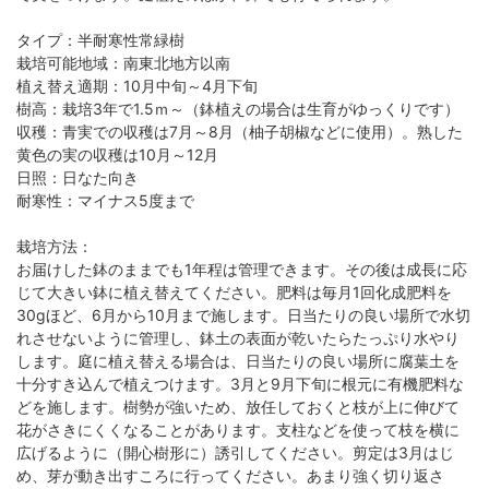
タイプ：半耐寒性常緑樹
栽培可能地域：南東北地方以南
植え替え適期：10月中旬～4月下旬
樹高：栽培3年で1.5ｍ～（鉢植えの場合は生育がゆっくりです）
収穫：青実での収穫は7月～8月（柚子胡椒などに使用）。熟した
黄色の実の収穫は10月～12月
日照：日なた向き
耐寒性：マイナス5度まで
栽培方法：
お届けした鉢のままでも1年程は管理できます。その後は成長に応
じて大きい鉢に植え替えてください。肥料は毎月1回化成肥料を
30gほど、6月から10月まで施します。日当たりの良い場所で水切
れさせないように管理し、鉢土の表面が乾いたらたっぷり水やり
します。庭に植え替える場合は、日当たりの良い場所に腐葉土を
十分すき込んで植えつけます。3月と9月下旬に根元に有機肥料な
どを施します。樹勢が強いため、放任しておくと枝が上に伸びて
花がさきにくくなることがあります。支柱などを使って枝を横に
広げるように（開心樹形に）誘引してください。剪定は3月はじ
め、芽が動き出すころに行ってください。あまり強く切り返さ