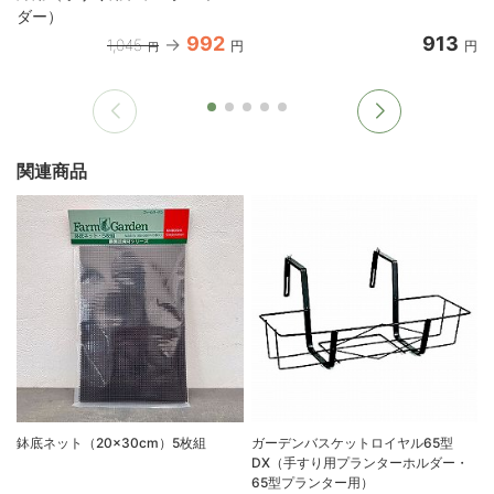
ダー）
992
913
1,045
円
円
円
関連商品
鉢底ネット（20×30cm）5枚組
ガーデンバスケットロイヤル65型
DX（手すり用プランターホルダー・
65型プランター用）