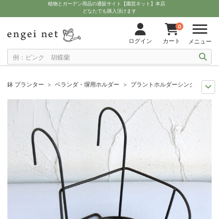
植物とガーデン用品の通販サイト【園芸ネット】本店
どなたでも購入頂けます
0
ログイン
カート
メニュー
鉢 プランター
ベランダ・塀用ホルダー
プラントホルダーシングル小（幅1
11月中下旬予約
グッズ・資材
プラントホルダーシングル小（幅19cm・
12月上中旬予約
グッズ・資材
プラントホルダーシングル小（幅19cm・
10月中下旬予約
グッズ・資材
プラントホルダーシングル小（幅19cm・