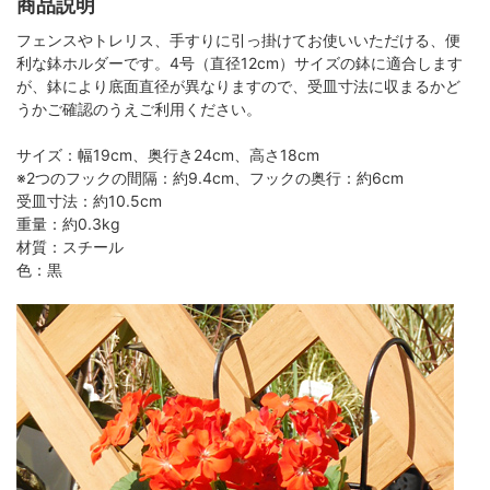
商品説明
フェンスやトレリス、手すりに引っ掛けてお使いいただける、便
利な鉢ホルダーです。4号（直径12cm）サイズの鉢に適合します
が、鉢により底面直径が異なりますので、受皿寸法に収まるかど
うかご確認のうえご利用ください。
サイズ：幅19cm、奥行き24cm、高さ18cm
※2つのフックの間隔：約9.4cm、フックの奥行：約6cm
受皿寸法：約10.5cm
重量：約0.3kg
材質：スチール
色：黒