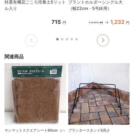
特選有機花ごころ培養土5リット
プラントホルダーシングル大
ル入り
（幅22cm・5号鉢用）
715
1,232
1,540
円
円
円
関連商品
ヤシマットスクエアシート60cm（ハ
プランタースタンドS高さ