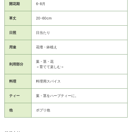
開花期
6-8月
草丈
20-60cm
日照
日当たり
用途
花壇・鉢植え
葉・茎・花
利用部分
＜育てて楽しむ＞
料理
料理用スパイス
ティー
葉・茎をハーブティーに。
他
ポプリ他