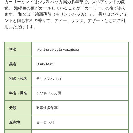
カーリーミントはシソ科ハッカ属の多年草で、スペアミントの変
種。 濃緑色の葉がカールしていることが「カーリー」の名があり
ます。 和名は「縮緬薄荷（チリメンハッカ）」。 香りはスペアミ
ントと同じ甘めの香りで、ティー、サラダ、デザートなどにご利
用いただけます。
学名
Mentha spicata var.crispa
英名
Curly Mint
別名・和名
チリメンハッカ
科名・属名
シソ科ハッカ属
分類
耐寒性多年草
原産地
ヨーロッパ