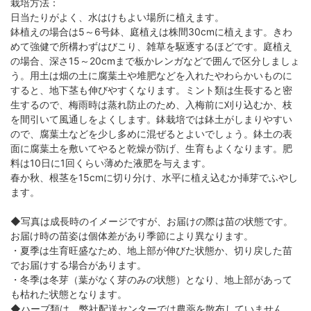
栽培方法：
日当たりがよく、水はけもよい場所に植えます。
鉢植えの場合は5～6号鉢、庭植えは株間30cmに植えます。きわ
めて強健で所構わずはびこり、雑草を駆逐するほどです。庭植え
の場合、深さ15～20cmまで板かレンガなどで囲んで区分しましょ
う。用土は畑の土に腐葉土や堆肥などを入れたやわらかいものに
すると、地下茎も伸びやすくなります。ミント類は生長すると密
生するので、梅雨時は蒸れ防止のため、入梅前に刈り込むか、枝
を間引いて風通しをよくします。鉢栽培では鉢土がしまりやすい
ので、腐葉土などを少し多めに混ぜるとよいでしょう。鉢土の表
面に腐葉土を敷いてやると乾燥が防げ、生育もよくなります。肥
料は10日に1回くらい薄めた液肥を与えます。
春か秋、根茎を15cmに切り分け、水平に植え込むか挿芽でふやし
ます。
◆写真は成長時のイメージですが、お届けの際は苗の状態です。
お届け時の苗姿は個体差があり季節により異なります。
・夏季は生育旺盛なため、地上部が伸びた状態か、切り戻した苗
でお届けする場合があります。
・冬季は冬芽（葉がなく芽のみの状態）となり、地上部があって
も枯れた状態となります。
◆ハーブ類は、弊社配送センターでは農薬を散布していません。