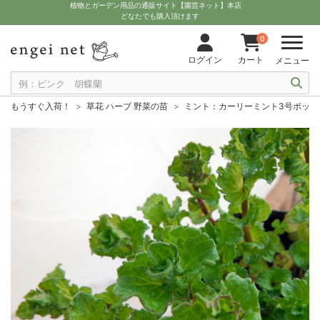
植物とガーデン用品の通販サイト【園芸ネット】本店
どなたでも購入頂けます
0
ログイン
カート
メニュー
もうすぐ入荷！
草花 ハーブ 野菜の苗
ミント：カーリーミント3号ポット