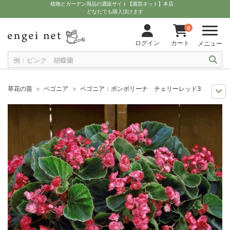
植物とガーデン用品の通販サイト【園芸ネット】本店
どなたでも購入頂けます
0
ログイン
カート
メニュー
草花の苗
ベゴニア
ベゴニア：ボンボリーナ チェリーレッド3号ポット
おすすめ植物
ベゴニア
ベゴニア：ボンボリーナ チェリーレッド3号ポ