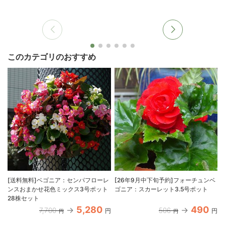
このカテゴリのおすすめ
[送料無料]ベゴニア：センパフローレ
[26年9月中下旬予約]フォーチュンベ
ンスおまかせ花色ミックス3号ポット
ゴニア：スカーレット3.5号ポット
28株セット
5,280
490
7,700
506
円
円
円
円