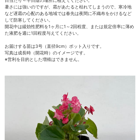
日当たり～半日陰の場所に植えてください。
暑さには強いのですが、霜があたると枯れてしまうので、寒冷地
など遅霜の心配のある地域では春先は夜間に不織布をかけるなど
して防寒してください。
開花中は緩効性肥料を1ヶ月に1～2回程度、または規定倍率に薄め
た液肥を週に1回程度与えてください。
お届けする苗は3号（直径9cm）ポット入りです。
写真は成長時（開花時）のイメージです。
※営利を目的とした増殖はできません。