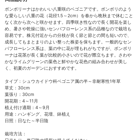
ボンボリーナはかわいい八重咲のベゴニアです。ボンボリのよう
な愛らしい八重の花（花径1.5～2cm）を春から晩秋まで休むこと
なく次から次へと咲かせます。四季咲き性なので長く開花を楽し
め、暑さや乾燥に強いセンパフローレンス系の品種なので栽培も
容易です。株元付近からの分枝が良く節と節との間も短いので、
成長してもまとまりのよい整った株姿を保ちます。一般的なセン
パフローレンス系は、葉の中に花が埋もれがちですが、ボンボリ
ーナは花茎が長く葉が比較的小さいので花が際立ちます。さわや
かなライムグリーンの葉色と鮮やかな花色の組み合わせが美し
く、初夏のガーデンにおすすめです。
タイプ：シュウカイドウ科ベゴニア属の半～非耐寒性1年草
草丈：30cm
葉張り：30cm
開花期：4～11月
植え付け適期：4～9月
用途：ハンギング、花壇、鉢植え
日照：日なた～半日陰
栽培方法：