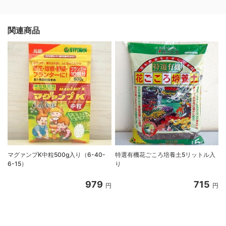
関連商品
マグァンプK中粒500g入り（6-40-
特選有機花ごころ培養土5リットル入
6-15）
り
8
979
715
円
円