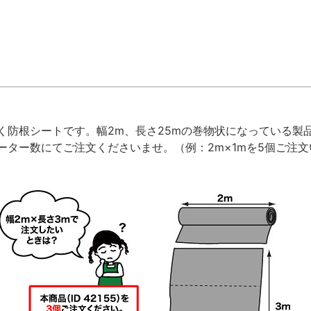
く防根シートです。幅2m、長さ25mの巻物状になっている製品
ーター数にてご注文くださいませ。（例：2m×1mを5個ご注文