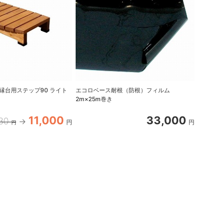
縁台用ステップ90 ライト
エコロベース耐根（防根）フィルム
エコロベ
2m×25m巻き
11,000
33,000
630
円
円
円