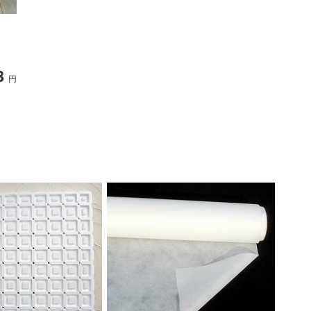
木酢チップ5リットル入り
（マルチング・ナメクジよ
け・装飾用）
3
825
円
円