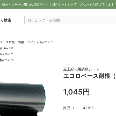
植物とガーデン用品の通販サイト【園芸ネット】本店
どなたでも購入頂けます
しく検索
ベース耐根（防根）フィルム幅2m×1m
2m×1m
2m×1m
2m×1m
屋上緑化用防根シート
エコロベース耐根（
1,045円
商品ID：
42155