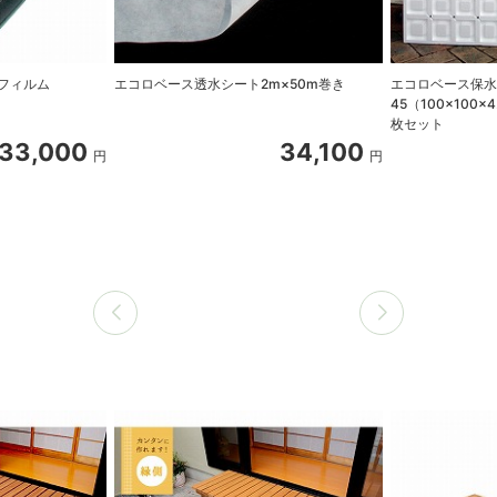
フィルム
エコロベース透水シート2m×50m巻き
エコロベース保
45（100×100
枚セット
33,000
34,100
円
円