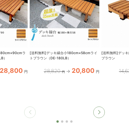
80cm×90cmラ
[送料無料]デッキ縁台小180cm×58cmライ
[送料無料]デッキ
LB）
トブラウン（DE-180LB）
ブラウン
28,800
20,800
28,820
14,
円
円
円