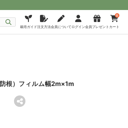
0
栽培ガイド
注文方法
会員について
ログイン
会員プレゼント
カート
防根）フィルム幅2m×1m