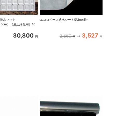
水排水マット
エコロベース透水シート幅2m×5m
×4.5cm）（屋上緑化用）10
30,800
3,527
3,560
円
円
円