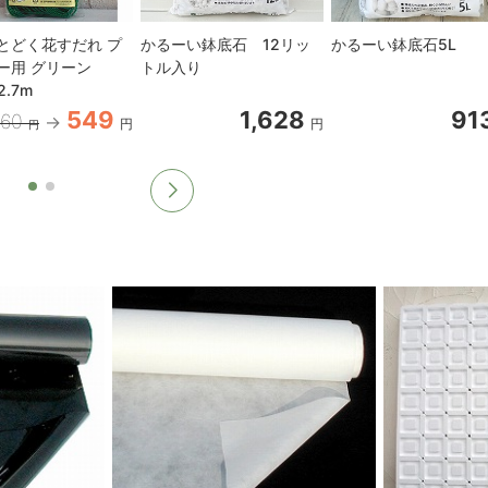
とどく花すだれ プ
かるーい鉢底石 12リッ
かるーい鉢底石5L
ー用 グリーン
トル入り
2.7m
549
1,628
91
660
円
円
円