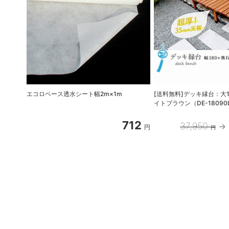
エコロベース透水シート幅2m×1m
[送料無料]デッキ縁台：大1
イトブラウン（DE-18090
712
37,950
円
円