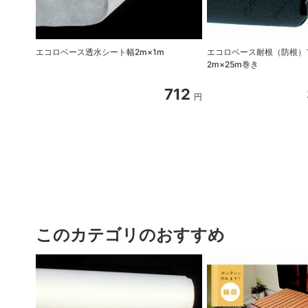
エコロベース透水シート幅2m×1m
エコロベース耐根（防根）
2m×25m巻き
712
円
このカテゴリのおすすめ