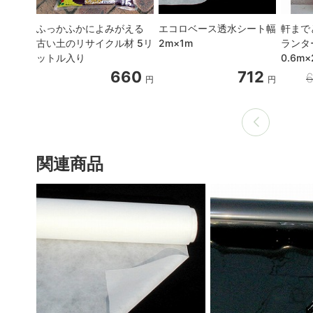
ふっかふかによみがえる
エコロベース透水シート幅
軒まで
古い土のリサイクル材 5リ
2m×1m
ランタ
ットル入り
0.6m×
660
712
円
円
関連商品