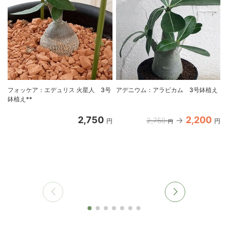
フォッケア：エデュリス 火星人 3号
アデニウム：アラビカム 3号鉢植え
鉢植え**
2,750
2,200
2,750
円
円
円