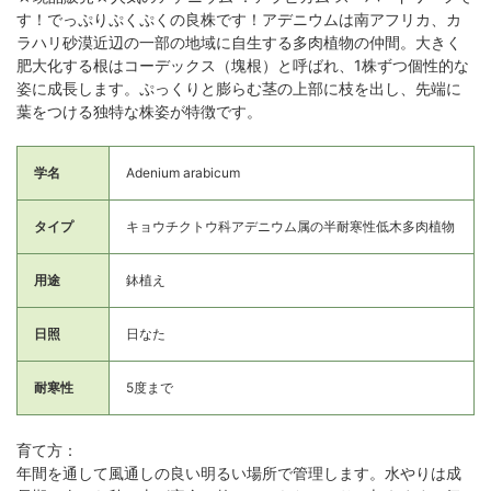
す！でっぷりぷくぷくの良株です！アデニウムは南アフリカ、カ
ラハリ砂漠近辺の一部の地域に自生する多肉植物の仲間。大きく
肥大化する根はコーデックス（塊根）と呼ばれ、1株ずつ個性的な
姿に成長します。ぷっくりと膨らむ茎の上部に枝を出し、先端に
葉をつける独特な株姿が特徴です。
学名
Adenium arabicum
タイプ
キョウチクトウ科アデニウム属の半耐寒性低木多肉植物
用途
鉢植え
日照
日なた
耐寒性
5度まで
育て方：
年間を通して風通しの良い明るい場所で管理します。水やりは成