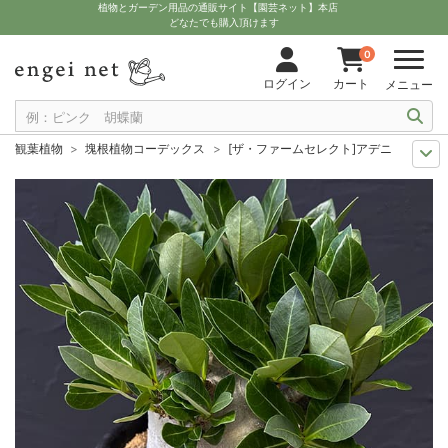
植物とガーデン用品の通販サイト【園芸ネット】本店
どなたでも購入頂けます
0
ログイン
カート
メニュー
観葉植物
塊根植物コーデックス
[ザ・ファームセレクト]アデニウム ：ス
ザ・ファームユニバーサル オンライン
希少塊根植物
[ザ・ファームセレク
観葉植物特集
1点もの
[ザ・ファームセレクト]アデニウム ：スーパードワ
観葉植物特集
ポットサイズ別 6号～7号
[ザ・ファームセレクト]アデニ