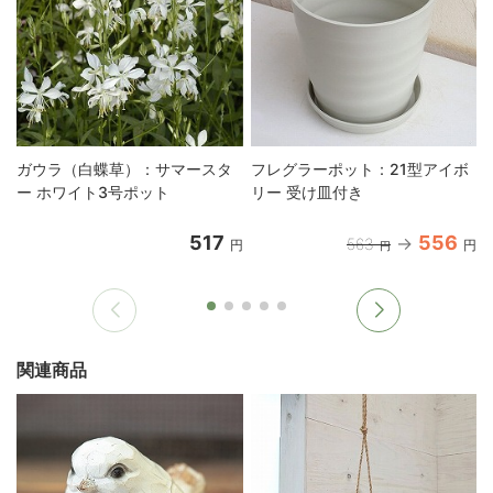
ガウラ（白蝶草）：サマースタ
フレグラーポット：21型アイボ
ー ホワイト3号ポット
リー 受け皿付き
517
556
563
円
円
円
関連商品