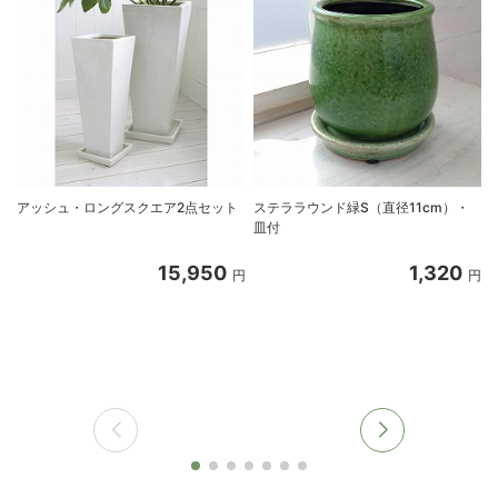
アッシュ・ロングスクエア2点セット
ステララウンド緑S（直径11cm）・
皿付
15,950
1,320
円
円