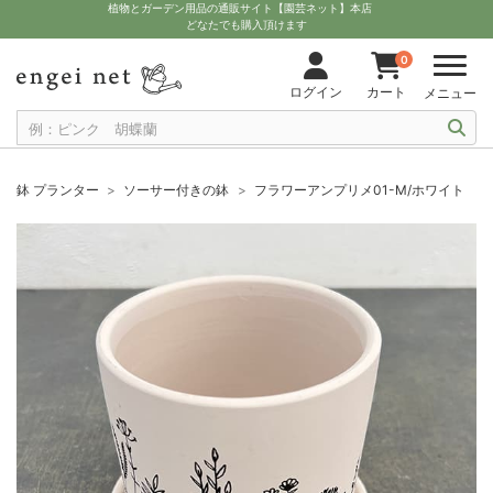
植物とガーデン用品の通販サイト【園芸ネット】本店
どなたでも購入頂けます
0
ログイン
カート
メニュー
鉢 プランター
ソーサー付きの鉢
フラワーアンプリメ01-M/ホワイト 受け