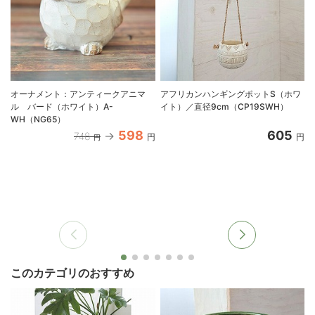
オーナメント：アンティークアニマ
アフリカンハンギングポットS（ホワ
ル バード（ホワイト）A-
イト）／直径9cm（CP19SWH）
WH（NG65）
598
605
748
円
円
円
このカテゴリのおすすめ