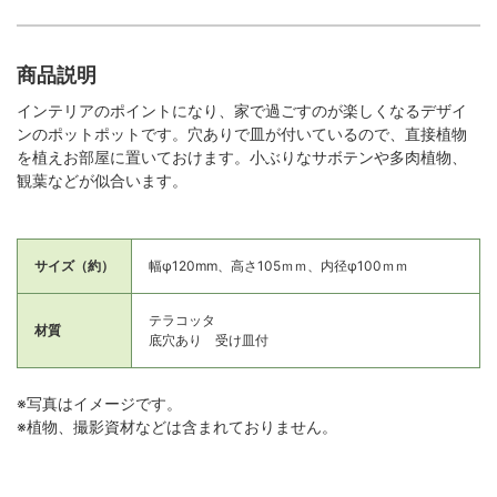
商品説明
インテリアのポイントになり、家で過ごすのが楽しくなるデザイ
ンのポットポットです。穴ありで皿が付いているので、直接植物
を植えお部屋に置いておけます。小ぶりなサボテンや多肉植物、
観葉などが似合います。
サイズ（約）
幅φ120mm、高さ105ｍｍ、内径φ100ｍｍ
テラコッタ
材質
底穴あり 受け皿付
※写真はイメージです。
※植物、撮影資材などは含まれておりません。