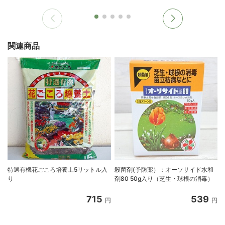
関連商品
特選有機花ごころ培養土5リットル入
殺菌剤(予防薬）：オーソサイド水和
り
剤80 50g入り（芝生・球根の消毒）
715
539
円
円