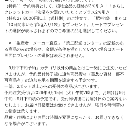
（特典1）予約特典として、植物全品の価格が3％引き！！さらに
クレジットカード決済をお選びいただくとプラス2％引き！！
（特典2）8000円以上（送料別）のご注文で、「肥料1袋」または
「10日間水いらず5g入り1袋」をプレゼント。カートでプレゼン
トの選択が表示されますのでご希望の品を選択してください。
※ 「生産者・メーカー直送」「第二配送センター」の記載のあ
る商品のみの場合や、金額が条件を満たしていない場合はカート
画面にプレゼントの選択は表示されません。
「9月中下旬予約」カテゴリ以外の商品とはご一緒にご注文いただ
けませんが、予約受付終了後に通常商品資材（苗及び資材一部不
可商品有）の追加を承る期間を設定する予定です。
一部、2ポット以上からの受付の商品がございます。
予約注文受付は2026年9月15日（火）午前7時まで、お届けは9月
中旬～9月下旬頃の予定です。受付締切後にお届け日のご案内をい
たします。お届け日指定はお受けできませんが、曜日や時間帯の
ご指定は承ります。
品種・作柄によりお届け時期が変更になったり、お届けできなく
なる場合がございます。