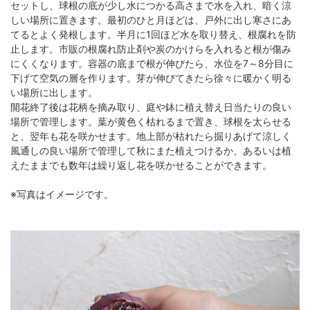
セットし、球根の底が少し水につかる高さまで水を入れ、暗く涼
しい場所に置きます。最初のひと月ほどは、戸外に出し寒さにあ
てるとよく発根します。半月に1回ほど水を取り替え、根腐れを防
止します。市販の根腐れ防止剤や炭のかけらを入れると根が傷み
にくくなります。容器の底まで根が伸びたら、水位を7～8分目に
下げて空気の層を作ります。芽が伸びてきたら徐々に暖かく明る
い場所に出します。
開花終了後は花柄を摘み取り、庭や鉢に植え替え日当たりの良い
場所で管理します。葉が黄色く枯れるまで置き、球根を太らせる
と、翌年も花を咲かせます。地上部が枯れたら掘りあげて涼しく
風通しの良い場所で管理して秋にまた植えつけるか、あるいは植
えたままでも数年は繰り返し花を咲かせることができます。
※写真はイメージです。