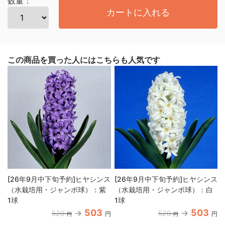
数量：
カートに入れる
この商品を買った人にはこちらも人気です
[26年9月中下旬予約]ヒヤシンス
[26年9月中下旬予約]ヒヤシンス
（水栽培用・ジャンボ球）：紫
（水栽培用・ジャンボ球）：白
1球
1球
503
503
520
520
円
円
円
円