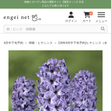
植物とガーデン用品の通販サイト【園芸ネット】本店
どなたでも購入頂けます
0
ログイン
カート
メニュー
9月中下旬予約
球根・ヒヤシンス
[26年9月中下旬予約]ヒヤシンス（水栽