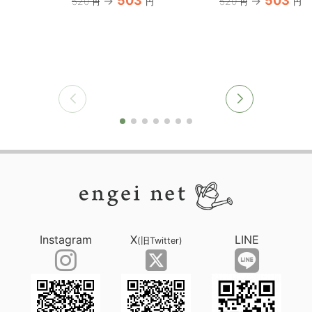
503
503
520
520
円
円
円
円
Instagram
X
LINE
(旧Twitter)