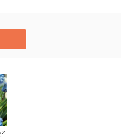
ムス
[26年9月中下旬予約]ムス