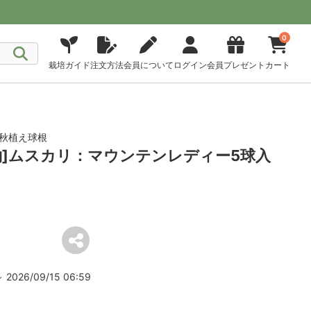
0
栽培ガイド
注文方法
会員について
ログイン
会員プレゼント
カート
 秋植え球根
予約]ムスカリ：マウンテンレディー5球入
2026/09/15 06:59