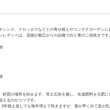
ヤシンス、クロッカスなどとの寄せ植えやコンテナガーデンに
ンレディーは、花穂が裾広がりの品種で白と青の二色咲きです
物
壇
、砂質の場所を好みます。苦土石灰を施し、化成肥料を元肥にし
植えるのがコツです。
，3年植え放しでも毎年増えて咲きますが、葉が早く出て姿が