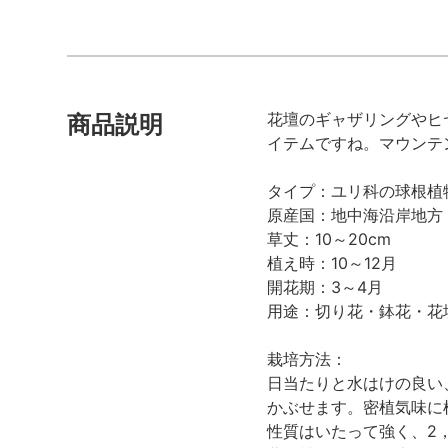
花壇のギャザリングやヒ
商品説明
イテムですね。マウンテ
タイプ：ユリ科の球根植
原産国：地中海沿岸地方
草丈：10～20cm
植え時：10～12月
開花期：3～4月
用途：切り花・鉢花・花
栽培方法：
日当たりと水はけの良い
かぶせます。密植気味に
性質はいたって強く、2