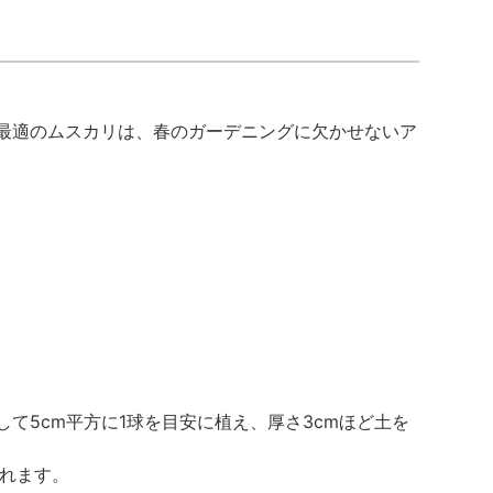
最適のムスカリは、春のガーデニングに欠かせないア
。
て5cm平方に1球を目安に植え、厚さ3cmほど土を
乱れます。