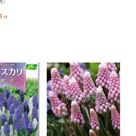
色）
カリ：ピンクサンライズ2
球入り
0
610
630
円
円
円