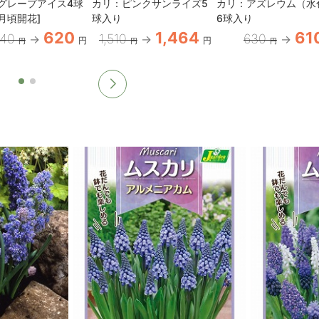
グレープアイス4球
カリ：ピンクサンライズ5
カリ：アズレウム（水
月頃開花]
球入り
6球入り
620
1,464
61
640
1,510
630
円
円
円
円
円