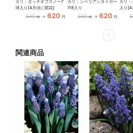
カリ：タッチオブスノー7
カリ：シベリアンタイガー
カリ：
球入り[4月頃に開花]
7球入り
入り[4
620
620
640
640
円
円
円
円
関連商品