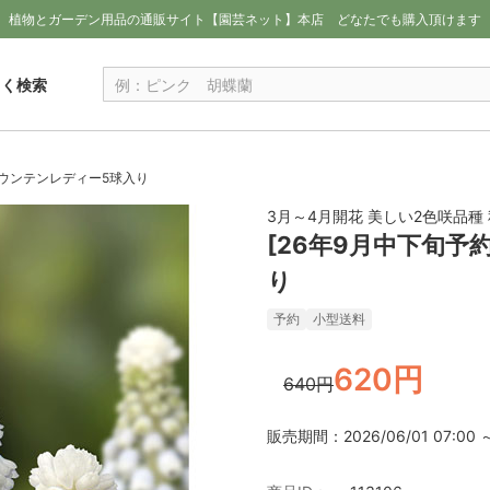
植物とガーデン用品の通販サイト【園芸ネット】本店
どなたでも購入頂けます
しく検索
マウンテンレディー5球入り
3月～4月開花 美しい2色咲品種
[26年9月中下旬
り
予約
小型送料
620円
640円
販売期間：2026/06/01 07:00 ～ 