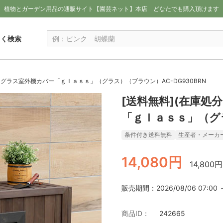
植物とガーデン用品の通販サイト【園芸ネット】本店
どなたでも購入頂けます
しく検索
ドグラス室外機カバー「ｇｌａｓｓ」（グラス）（ブラウン）AC-DG930BRN
[送料無料](在庫
「ｇｌａｓｓ」（グラ
条件付き送料無料
生産者・メーカ
14,080円
14,800円
販売期間：2026/08/06 07:00 ～ 
商品ID：
242665