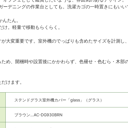
ガーデニングの作業台としても。洗濯カゴの一時置きにもいい
かんたん。
だけ。軽量で移動もらくらく。
寸が大変重要です。室外機のでっぱりも含めたサイズを計測し
るため、開梱時や設置後にかかわらず、色褪せ・色むら・木部
ただけます。
ステンドグラス室外機カバー「glass」（グラス）
ブラウン…AC-DG930BRN