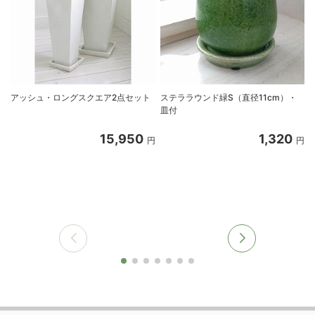
アッシュ・ロングスクエア2点セット
ステララウンド緑S（直径11cm）・
皿付
15,950
1,320
円
円