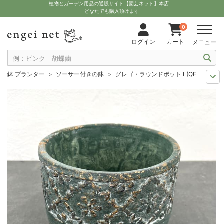
植物とガーデン用品の通販サイト【園芸ネット】本店
どなたでも購入頂けます
0
ログイン
カート
メニュー
鉢 プランター
ソーサー付きの鉢
グレゴ・ラウンドポット L(QE-40)
人気のシリーズ
COVENT GARDEN（コベントガーデン）
グレゴ・ラウン