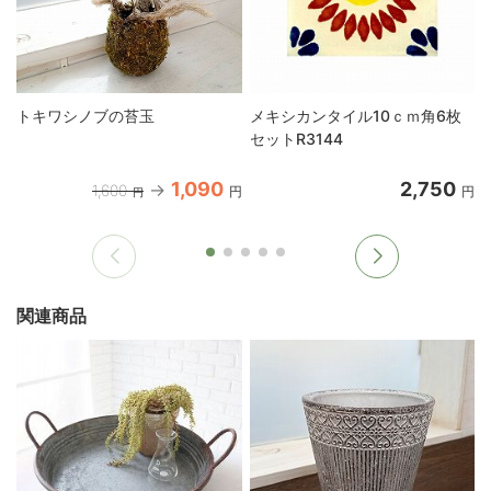
トキワシノブの苔玉
メキシカンタイル10ｃｍ角6枚
セットR3144
1,090
2,750
1,600
円
円
円
関連商品