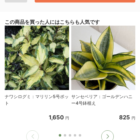
この商品を買った人にはこちらも人気です
ナワシログミ：マリリン5号ポッ
サンセベリア：ゴールデンハニ
ト
ー4号鉢植え
1,650
825
円
円