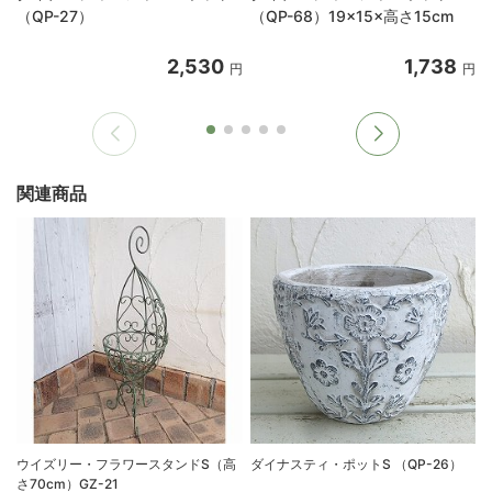
（QP-27）
（QP-68）19×15×高さ15cm
2,530
1,738
円
円
関連商品
ウイズリー・フラワースタンドS（高
ダイナスティ・ポットS （QP-26）
さ70cm）GZ-21