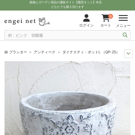
植物とガーデン用品の通販サイト【園芸ネット】本店
どなたでも購入頂けます
0
ログイン
カート
メニュー
鉢 プランター
アンティーク
ダイナスティ・ポットL （QP-25）
人気のシリーズ
COVENT GARDEN（コベントガーデン）
ダイナスティ・
11月中下旬予約
グッズ・資材
ダイナスティ・ポットL （QP-25）
12月上中旬予約
グッズ・資材
ダイナスティ・ポットL （QP-25）