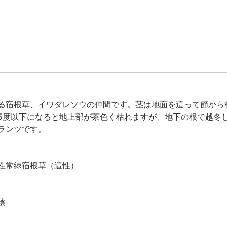
る宿根草、イワダレソウの仲間です。茎は地面を這って節から
5度以下になると地上部が茶色く枯れますが、地下の根で越冬
ランツです。
性常緑宿根草（這性）
陰