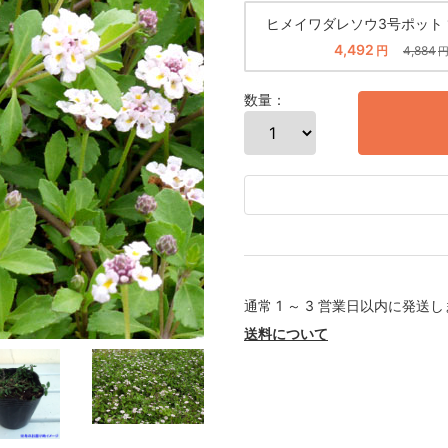
ヒメイワダレソウ3号ポット 
4,492
円
4,884
数量：
通常 1 ～ 3 営業日以内に発送
送料について