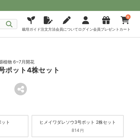
0
栽培ガイド
注文方法
会員について
ログイン
会員プレゼント
カート
植物 6~7月開花
号ポット4株セット
ポット
ヒメイワダレソウ3号ポット 2株セット
814
円