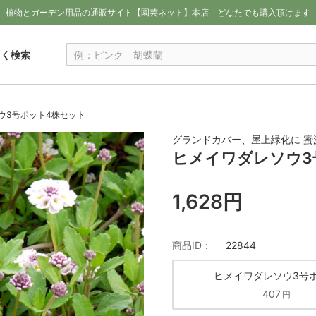
植物とガーデン用品の通販サイト【園芸ネット】本店
どなたでも購入頂けます
しく検索
ウ3号ポット4株セット
グランドカバー、屋上緑化に 蜜源
ヒメイワダレソウ3
1,628円
商品ID：
22844
ヒメイワダレソウ3号
407
円