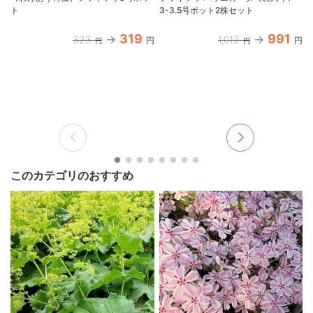
ト
3-3.5号ポット2株セット
319
991
323
1,012
円
円
円
円
このカテゴリのおすすめ