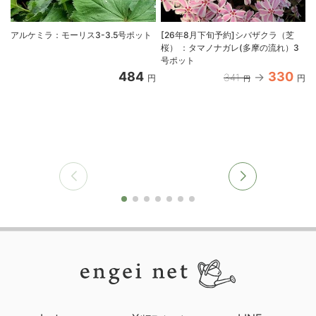
アルケミラ：モーリス3-3.5号ポット
[26年8月下旬予約]シバザクラ（芝
桜） ：タマノナガレ(多摩の流れ）3
号ポット
484
330
341
円
円
円