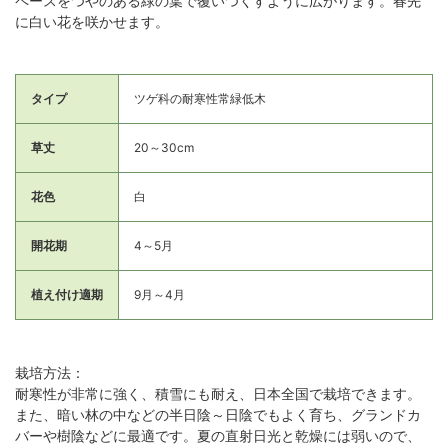
ペースをつやのある緑の葉で覆いつくすように広がります。春先
に白い花を咲かせます。
タイプ
ツゲ科の耐寒性常緑低木
草丈
20～30cm
花色
白
開花期
4～5月
植え付け適期
9月～4月
栽培方法：
耐寒性が非常に強く、積雪にも耐え、日本全国で栽培できます。
また、暗い林の中などの半日陰～日陰でもよく育ち、グランドカ
バーや樹陰などに最適です。夏の直射日光と乾燥には弱いので、