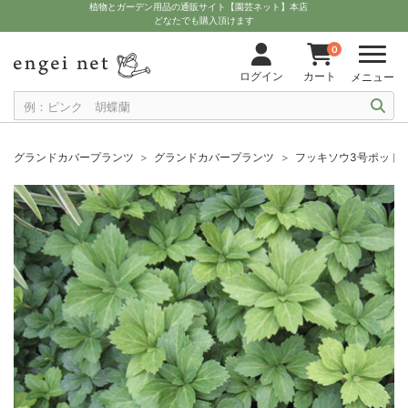
植物とガーデン用品の通販サイト【園芸ネット】本店
どなたでも購入頂けます
0
ログイン
カート
メニュー
グランドカバープランツ
グランドカバープランツ
フッキソウ3号ポット