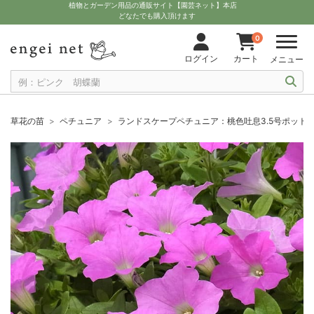
植物とガーデン用品の通販サイト【園芸ネット】本店
どなたでも購入頂けます
0
ログイン
カート
メニュー
草花の苗
ペチュニア
ランドスケープペチュニア：桃色吐息3.5号ポット**