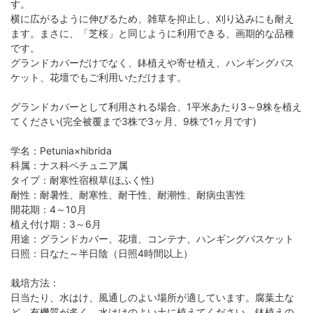
す。
横に広がるように伸びるため、雑草を抑止し、刈り込みにも耐え
ます。まさに、「芝桜」と同じように利用できる、画期的な品種
です。
グランドカバーだけでなく、鉢植えや寄せ植え、ハンギングバス
ケット、花壇でもご利用いただけます。
グランドカバーとして利用される場合、1平米あたり3～9株を植え
てください(完全被覆まで3株で3ヶ月、9株で1ヶ月です)
学名：Petunia×hibrida
科属：ナス科ペチュニア属
タイプ：耐寒性宿根草(ほふく性)
耐性：耐暑性、耐寒性、耐干性、耐潮性、耐病虫害性
開花期：4～10月
植え付け期：3～6月
用途：グランドカバー、花壇、コンテナ、ハンギングバスケット
日照：日なた～半日陰（日照4時間以上）
栽培方法：
日当たり、水はけ、風通しのよい場所が適しています。腐葉土な
ど、有機質が多く、水はけのよい土に植えてください。鉢植えの