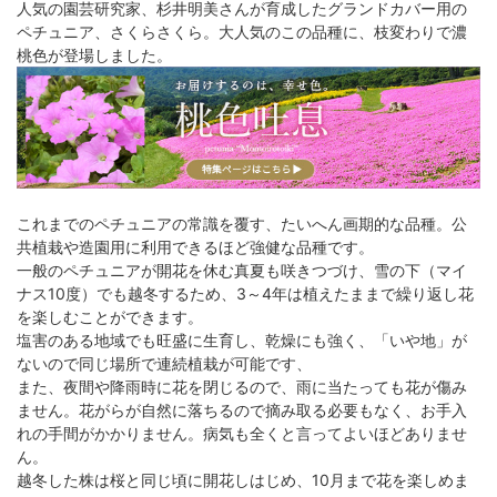
人気の園芸研究家、杉井明美さんが育成したグランドカバー用の
ペチュニア、さくらさくら。大人気のこの品種に、枝変わりで濃
桃色が登場しました。
これまでのペチュニアの常識を覆す、たいへん画期的な品種。公
共植栽や造園用に利用できるほど強健な品種です。
一般のペチュニアが開花を休む真夏も咲きつづけ、雪の下（マイ
ナス10度）でも越冬するため、3～4年は植えたままで繰り返し花
を楽しむことができます。
塩害のある地域でも旺盛に生育し、乾燥にも強く、「いや地」が
ないので同じ場所で連続植栽が可能です、
また、夜間や降雨時に花を閉じるので、雨に当たっても花が傷み
ません。花がらが自然に落ちるので摘み取る必要もなく、お手入
れの手間がかかりません。病気も全くと言ってよいほどありませ
ん。
越冬した株は桜と同じ頃に開花しはじめ、10月まで花を楽しめま