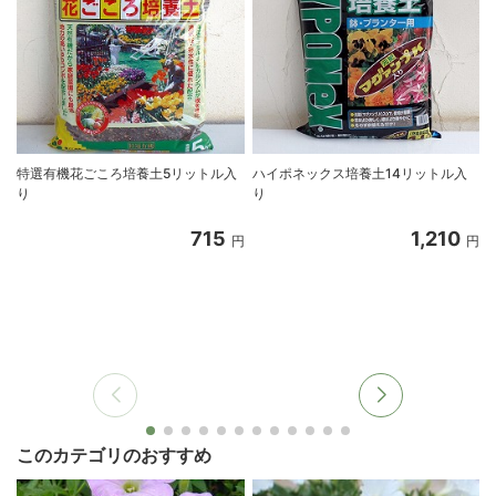
特選有機花ごころ培養土5リットル入
ハイポネックス培養土14リットル入
り
り
715
1,210
円
円
このカテゴリのおすすめ