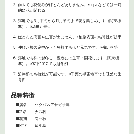
雨天でも花傷みがほとんどありません。※雨天などでは一時
的に花が閉じる
露地でも3月下旬から11月初旬まで花を楽しめます（関東標
準）。※花期が長い
ほとんど病害や虫害が出ません。※植物表面の粘質性が効果
伸びた枝の途中からも発根するほど元気です。※強い草勢
露地でも株は越冬し、翌春には生育・開花します（関東標
準）。※零下10℃でも越冬例
沿岸部でも植栽が可能です。※千葉の潮害地帯でも旺盛な生
育例
品種特徴
■属名 ツクバネアサガオ属
■科名 ナス科
■花期 春～秋
■性状 多年草