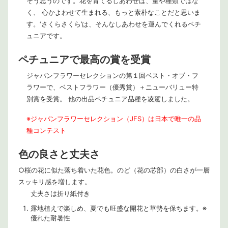
そう思うのです。花を育てるしあわせは、量や種類ではな
く、 心かよわせて生まれる、もっと素朴なことだと思いま
す。‘さくらさくら’は、そんなしあわせを運んでくれるペチ
ュニアです。
ペチュニアで最高の賞を受賞
ジャパンフラワーセレクションの第１回ベスト・オブ・フ
ラワーで、ベストフラワー（優秀賞）＋ニューバリュー特
別賞を受賞。 他の出品ペチュニア品種を凌駕しました。
※ジャパンフラワーセレクション（JFS）は日本で唯一の品
種コンテスト
色の良さと丈夫さ
○桜の花に似た落ち着いた花色。のど（花の芯部）の白さが一層
スッキリ感を増します。
丈夫さは折り紙付き
露地植えで楽しめ、夏でも旺盛な開花と草勢を保ちます。※
優れた耐暑性