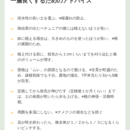
一層良くするためのアドバイス
排水性の良い土を選ぶ。※根腐れの防止。
病虫害の出たペチュニアの後には植えないほうが良い。
鉢に植える場合は、大きめのものを使ったほうが良い。※根
の展開のため。
植え付ける前に、枝先から１cmくらいまでを刈り込むと株
のボリュームが増す。
密植は「ムレ」の原因となるので避ける。※生育が旺盛のた
め、疎植気味でも十分。露地の場合、1平米当たり3から9株
が目安。
定植してから枝先が伸びだす（定植後１か月くらい）まで
は、土の表面が乾いたら水を上げる。※根の伸張・活着時
期。
周囲を多湿にしない。※ナメクジの発生などを防ぐ
花が咲き終わったら、株全体が１／２から１／３になるくら
いピンチする。