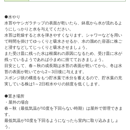
●水やり
水苔やヤシガラチップの表面が乾いたら、鉢底から水が流れるよ
うにしっかりと水を与えてください。
水苔は乾燥すると水を弾きやすくなります。シャワーなどを用い
て時間を掛けてゆっくりと吸水させるか、水の溜めた容器に株ご
と浸すなどしてじっくりと吸水させましょう。
また受け皿に残った水は根腐れの原因になるため、受け皿に水が
残っているようであれば小まめに捨てておきましょう。
目安として、春～秋の成長期は水苔の表面が乾いてから、冬は水
苔の表面が乾いてから2～3日後に与えます。
スポンジ状の構造をもつ貯水葉で水分を蓄えるので、貯水葉の充
実している株は1～2日程水やりの頻度を低くします。
●置き場所
・屋外の場合
春～秋（最低気温が10度を下回らない時期）は屋外で管理できま
す。
最低気温が10度を下回るようになったら室内に取り込みましょ
う。