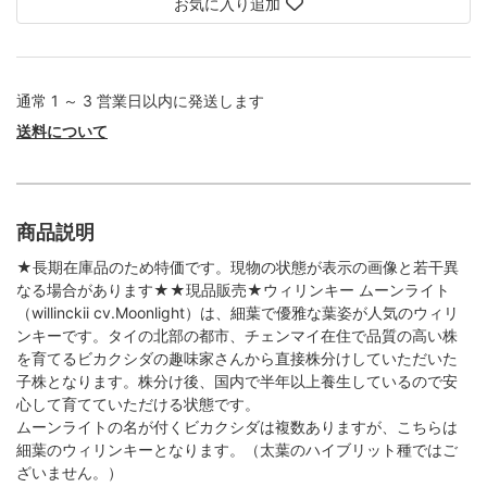
お気に入り追加
通常 1 ～ 3 営業日以内に発送します
送料について
商品説明
★長期在庫品のため特価です。現物の状態が表示の画像と若干異
なる場合があります★★現品販売★ウィリンキー ムーンライト
（willinckii cv.Moonlight）は、細葉で優雅な葉姿が人気のウィリ
ンキーです。タイの北部の都市、チェンマイ在住で品質の高い株
を育てるビカクシダの趣味家さんから直接株分けしていただいた
子株となります。株分け後、国内で半年以上養生しているので安
心して育てていただける状態です。
ムーンライトの名が付くビカクシダは複数ありますが、こちらは
細葉のウィリンキーとなります。（太葉のハイブリット種ではご
ざいません。）