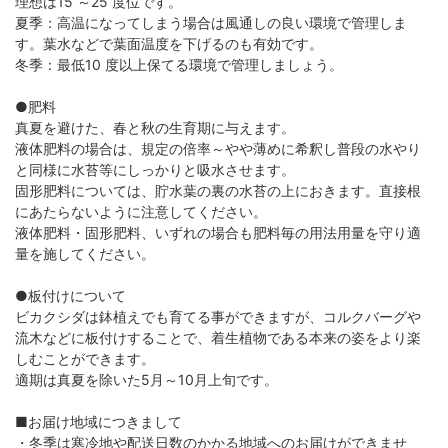
理想は15 ～25 度位です。
夏季：高温になってしまう場合は風通しの良い環境で管理しま
す。葉水などで葉面温度を下げるのも有効です。
冬季：最低10 度以上保てる環境で管理しましょう。
●肥料
真夏を避けた、春と秋の生育期に与えます。
液体肥料の場合は、規定の倍率～やや薄めに希釈し普段の水やり
と同様に水苔等にしっかりと吸水させます。
固形肥料については、貯水葉の裏の水苔の上におきます。直接根
にあたらないように注意してください。
液体肥料・固形肥料、いずれの場合も肥料毎の用法用量を守り適
量を施してください。
●板付けについて
ビカクシダは鉢植えでも育てる事ができますが、コルクバーグや
流木などに板付けすることで、着生植物である本来の姿をより楽
しむことができます。
適期は真夏を除いた5月～10月上旬です。
■お届け地域につきまして
・冬季は寒冷地や配送日数のかかる地域へのお届けができませ