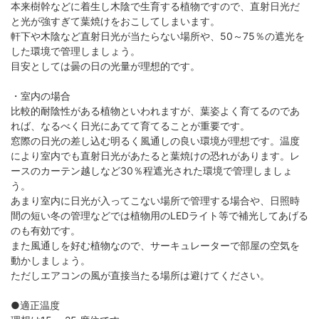
本来樹幹などに着生し木陰で生育する植物ですので、直射日光だ
と光が強すぎて葉焼けをおこしてしまいます。
軒下や木陰など直射日光が当たらない場所や、50～75％の遮光を
した環境で管理しましょう。
目安としては曇の日の光量が理想的です。
・室内の場合
比較的耐陰性がある植物といわれますが、葉姿よく育てるのであ
れば、なるべく日光にあてて育てることが重要です。
窓際の日光の差し込む明るく風通しの良い環境が理想です。温度
により室内でも直射日光があたると葉焼けの恐れがあります。レ
ースのカーテン越しなど30％程遮光された環境で管理しましょ
う。
あまり室内に日光が入ってこない場所で管理する場合や、日照時
間の短い冬の管理などでは植物用のLEDライト等で補光してあげる
のも有効です。
また風通しを好む植物なので、サーキュレーターで部屋の空気を
動かしましょう。
ただしエアコンの風が直接当たる場所は避けてください。
●適正温度