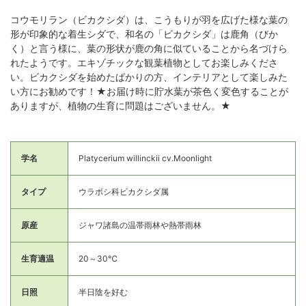
コウモリラン（ビカクシダ）は、こうもりが羽を広げた様な葉の
形が印象的な着生シダで、和名の「ビカクシダ」は鹿角（びか
く）と言う様に、葉の形状が鹿の角に似ていることから名づけら
れたようです。エキゾチックな観葉植物としてお楽しみくださ
い。ビカクシダを始めたばかりの方、インテリアとして楽しみた
い方にお勧めです！★お届け時に貯水葉が茶色く変色することが
ありますが、植物の生育に問題はございません。★
学名
Platycerium willinckii cv.Moonlight
タイプ
ウラボシ科ビカクシダ属
原産
ジャワ諸島の温帯雨林や熱帯雨林
生育適温
20～30℃
日照
半日陰を好む