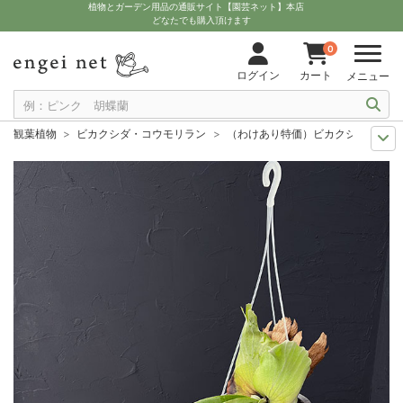
植物とガーデン用品の通販サイト【園芸ネット】本店
どなたでも購入頂けます
0
ログイン
カート
メニュー
観葉植物
ビカクシダ・コウモリラン
（わけあり特価）ビカクシダ（コウモ
観葉植物特集
吊り下げて楽しむ観葉植物
（わけあり特価）ビカクシダ（コ
セール
わけあり特価
（わけあり特価）ビカクシダ（コウモリラン）：ウィリ