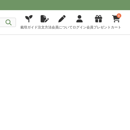
0
栽培ガイド
注文方法
会員について
ログイン
会員プレゼント
カート