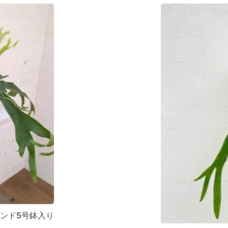
ンド5号鉢入り