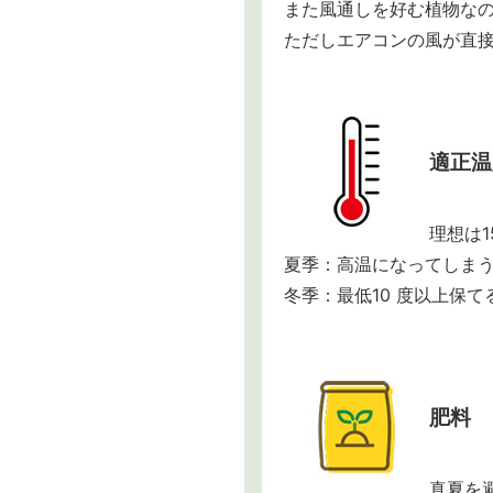
また風通しを好む植物な
ただしエアコンの風が直
適正温
理想は1
夏季：高温になってしま
冬季：最低10 度以上保
肥料
真夏を