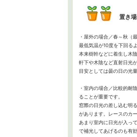
置き場
・屋外の場合／春～秋（最
最低気温が10度を下回る
本来樹幹などに着生し木
軒下や木陰など直射日光が
目安としては曇の日の光
・室内の場合／比較的耐
ることが重要です。
窓際の日光の差し込む明
があります。レースのカー
あまり室内に日光が入って
で補光してあげるのも有