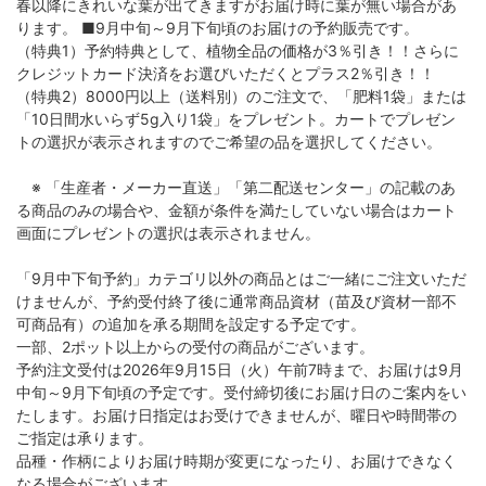
春以降にきれいな葉が出てきますがお届け時に葉が無い場合があ
ります。 ■9月中旬～9月下旬頃のお届けの予約販売です。
（特典1）予約特典として、植物全品の価格が3％引き！！さらに
クレジットカード決済をお選びいただくとプラス2％引き！！
（特典2）8000円以上（送料別）のご注文で、「肥料1袋」または
「10日間水いらず5g入り1袋」をプレゼント。カートでプレゼン
トの選択が表示されますのでご希望の品を選択してください。
※ 「生産者・メーカー直送」「第二配送センター」の記載のあ
る商品のみの場合や、金額が条件を満たしていない場合はカート
画面にプレゼントの選択は表示されません。
「9月中下旬予約」カテゴリ以外の商品とはご一緒にご注文いただ
けませんが、予約受付終了後に通常商品資材（苗及び資材一部不
可商品有）の追加を承る期間を設定する予定です。
一部、2ポット以上からの受付の商品がございます。
予約注文受付は2026年9月15日（火）午前7時まで、お届けは9月
中旬～9月下旬頃の予定です。受付締切後にお届け日のご案内をい
たします。お届け日指定はお受けできませんが、曜日や時間帯の
ご指定は承ります。
品種・作柄によりお届け時期が変更になったり、お届けできなく
なる場合がございます。