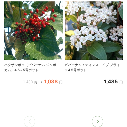
ハクサンボク（ビバーナム ジャポニ
ビバーナム：ティヌス イブ プライ
カム）4.5～5号ポット
ス4.5号ポット
1,038
1,485
1,430
円
円
円