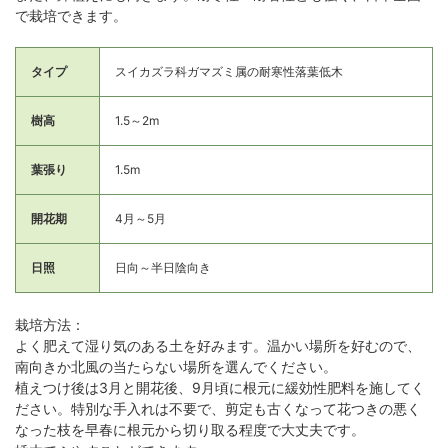
で栽培できます。
タイプ
スイカズラ科ガマズミ属の耐寒性落葉低木
樹高
1.5～2m
葉張り
1.5m
開花期
4月～5月
日照
日向～半日陰向き
栽培方法：
よく肥えて湿り気のある土を好みます。温かい場所を好むので、
南向きか北風の当たらない場所を選んでください。
植えつけ後は3月と開花後、9月頃に根元に緩効性肥料を施してく
ださい。特別な手入れは不要で、剪定も古くなって花つきの悪く
なった枝を早春に根元から切り取る程度で大丈夫です。