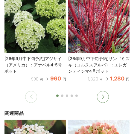
[26年9月中下旬予約]アジサイ
[26年9月中下旬予約]サンゴミズ
（アメリカ）：アナベル4-5号
キ（コルヌスアルバ）：エレガ
ポット
ンティシマ4号ポット
960
1,280
990
1,320
円
円
円
円
関連商品