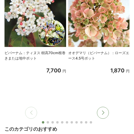
ビバーナム：ティヌス 樹高70cm根巻
オオデマリ（ビバーナム）：ローズエ
きまたは地中ポット
ース4.5号ポット
7,700
1,870
円
円
このカテゴリのおすすめ