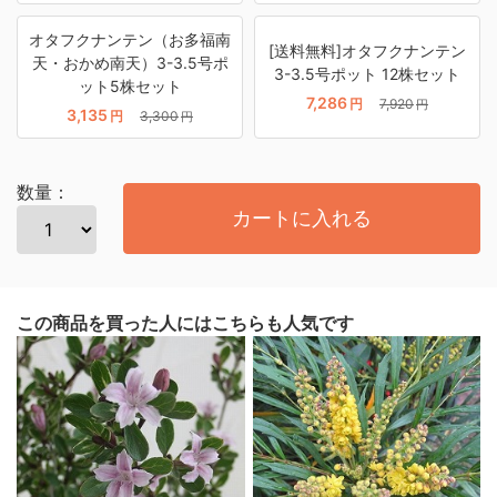
オタフクナンテン（お多福南
[送料無料]オタフクナンテン
天・おかめ南天）3-3.5号ポ
3-3.5号ポット 12株セット
ット5株セット
7,286
円
7,920
円
3,135
円
3,300
円
数量：
カートに入れる
この商品を買った人にはこちらも人気です