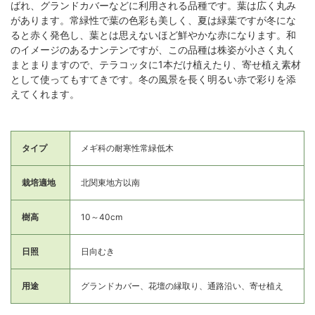
ばれ、グランドカバーなどに利用される品種です。葉は広く丸み
があります。常緑性で葉の色彩も美しく、夏は緑葉ですが冬にな
ると赤く発色し、葉とは思えないほど鮮やかな赤になります。和
のイメージのあるナンテンですが、この品種は株姿が小さく丸く
まとまりますので、テラコッタに1本だけ植えたり、寄せ植え素材
として使ってもすてきです。冬の風景を長く明るい赤で彩りを添
えてくれます。
タイプ
メギ科の耐寒性常緑低木
栽培適地
北関東地方以南
樹高
10～40cm
日照
日向むき
用途
グランドカバー、花壇の縁取り、通路沿い、寄せ植え