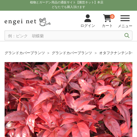
植物とガーデン用品の通販サイト【園芸ネット】本店
どなたでも購入頂けます
0
ログイン
カート
メニュー
グランドカバープランツ
グランドカバープランツ
オタフクナンテン3-3.