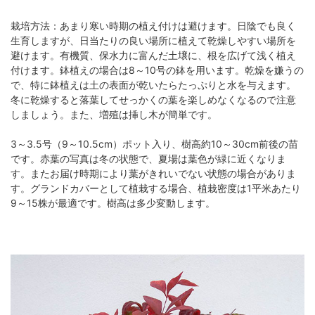
栽培方法：あまり寒い時期の植え付けは避けます。日陰でも良く
生育しますが、日当たりの良い場所に植えて乾燥しやすい場所を
避けます。有機質、保水力に富んだ土壌に、根を広げて浅く植え
付けます。鉢植えの場合は8～10号の鉢を用います。乾燥を嫌うの
で、特に鉢植えは土の表面が乾いたらたっぷりと水を与えます。
冬に乾燥すると落葉してせっかくの葉を楽しめなくなるので注意
しましょう。また、増殖は挿し木が簡単です。
3～3.5号（9～10.5cm）ポット入り、樹高約10～30cm前後の苗
です。赤葉の写真は冬の状態で、夏場は葉色が緑に近くなりま
す。またお届け時期により葉がきれいでない状態の場合がありま
す。グランドカバーとして植栽する場合、植栽密度は1平米あたり
9～15株が最適です。樹高は多少変動します。