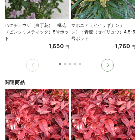
ハクチョウゲ（白丁花）：桃花
マホニア（ヒイラギナンテ
（ピンクミスティック）5号ポッ
ン）：青流（セイリュウ）4.5-5
ト
号ポット
1,650
1,760
円
円
関連商品