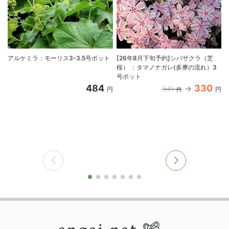
アルケミラ：モーリス3-3.5号ポット
[26年8月下旬予約]シバザクラ（芝
桜） ：タマノナガレ(多摩の流れ）3
号ポット
484
330
341
円
円
円