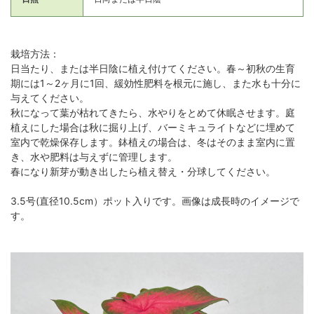
栽培方法：
日当たり、または半日陰に植え付けてください。春～初秋の生育
期には1～2ヶ月に1回、緩効性肥料を根元に施し、また水も十分に
与えてください。
秋になって葉が枯れてきたら、水やりをとめて休眠させます。庭
植えにした場合は秋に掘り上げ、バーミキュライトなどに埋めて
室内で乾燥保存します。鉢植えの場合は、冬はそのまま室内に置
き、水や肥料は与えずに管理します。
春になり新芽が動き出したら植え替え・分球してください。
3.5号(直径10.5cm）ポット入りです。画像は成長時のイメージで
す。