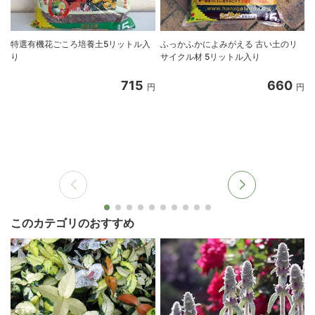
特選有機花ごころ培養土5リットル入
ふっかふかによみがえる 古い土のリ
り
サイクル材 5リットル入り
8
715
660
円
円
このカテゴリのおすすめ