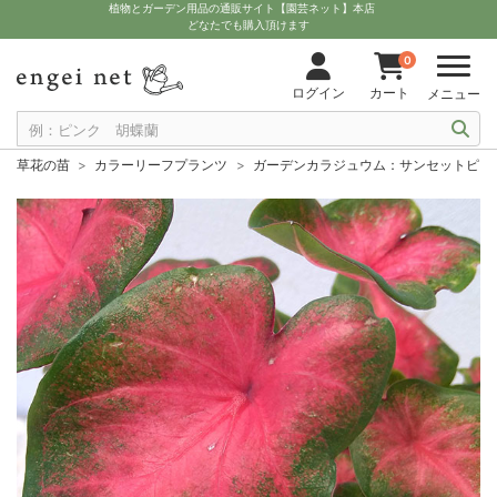
植物とガーデン用品の通販サイト【園芸ネット】本店
どなたでも購入頂けます
0
ログイン
カート
メニュー
草花の苗
カラーリーフプランツ
ガーデンカラジュウム：サンセットピンク