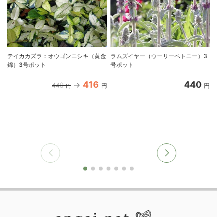
テイカカズラ：オウゴンニシキ（黄金
ラムズイヤー（ウーリーベトニー）3
錦）3号ポット
号ポット
416
440
440
円
円
円