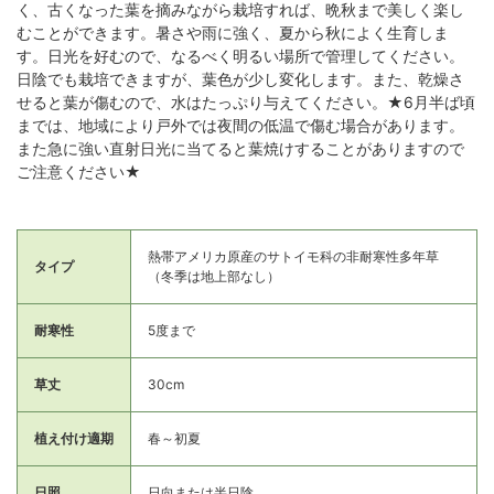
く、古くなった葉を摘みながら栽培すれば、晩秋まで美しく楽し
むことができます。暑さや雨に強く、夏から秋によく生育しま
す。日光を好むので、なるべく明るい場所で管理してください。
日陰でも栽培できますが、葉色が少し変化します。また、乾燥さ
せると葉が傷むので、水はたっぷり与えてください。★6月半ば頃
までは、地域により戸外では夜間の低温で傷む場合があります。
また急に強い直射日光に当てると葉焼けすることがありますので
ご注意ください★
熱帯アメリカ原産のサトイモ科の非耐寒性多年草
タイプ
（冬季は地上部なし）
耐寒性
5度まで
草丈
30cm
植え付け適期
春～初夏
日照
日向または半日陰