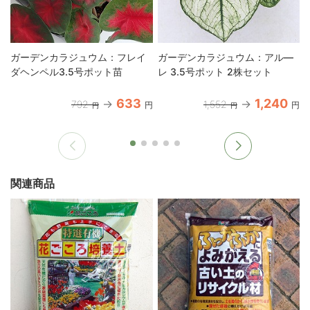
ガーデンカラジュウム：フレイ
ガーデンカラジュウム：アル―
ダヘンペル3.5号ポット苗
レ 3.5号ポット 2株セット
633
1,240
792
1,552
円
円
円
円
関連商品