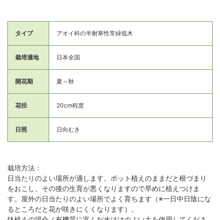
タイプ
アオイ科の半耐寒性常緑低木
栽培適地
日本全国
開花期
夏～秋
花径
20cm程度
日照
日向むき
栽培方法：
日当たりのよい場所が適します。ポット植えのままだと根づまり
をおこし、その後の生育が悪くなりますので早めに植えつけま
す。屋外の日当たりのよい場所でよく育ちます（※一日中日陰にな
るところだと花が咲きにくくなります）。
鉢植えの場合／有機質に富んだ水はけのよい土を使用してくださ