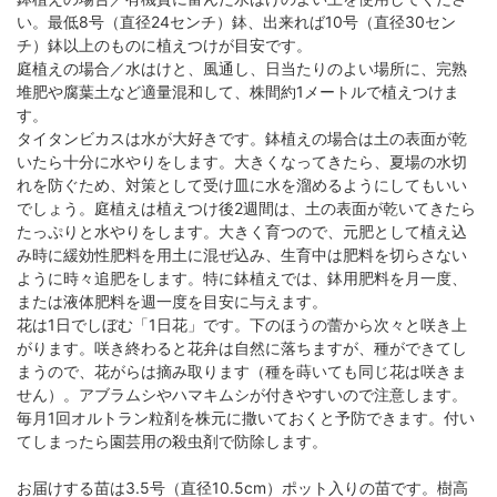
い。最低8号（直径24センチ）鉢、出来れば10号（直径30セン
チ）鉢以上のものに植えつけが目安です。
庭植えの場合／水はけと、風通し、日当たりのよい場所に、完熟
堆肥や腐葉土など適量混和して、株間約1メートルで植えつけま
す。
タイタンビカスは水が大好きです。鉢植えの場合は土の表面が乾
いたら十分に水やりをします。大きくなってきたら、夏場の水切
れを防ぐため、対策として受け皿に水を溜めるようにしてもいい
でしょう。庭植えは植えつけ後2週間は、土の表面が乾いてきたら
たっぷりと水やりをします。大きく育つので、元肥として植え込
み時に緩効性肥料を用土に混ぜ込み、生育中は肥料を切らさない
ように時々追肥をします。特に鉢植えでは、鉢用肥料を月一度、
または液体肥料を週一度を目安に与えます。
花は1日でしぼむ「1日花」です。下のほうの蕾から次々と咲き上
がります。咲き終わると花弁は自然に落ちますが、種ができてし
まうので、花がらは摘み取ります（種を蒔いても同じ花は咲きま
せん）。アブラムシやハマキムシが付きやすいので注意します。
毎月1回オルトラン粒剤を株元に撒いておくと予防できます。付い
てしまったら園芸用の殺虫剤で防除します。
お届けする苗は3.5号（直径10.5cm）ポット入りの苗です。樹高