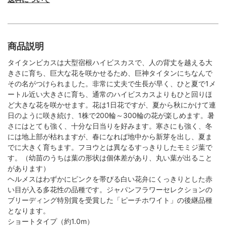
商品説明
タイタンビカスは大型宿根ハイビスカスで、人の背丈を越える大
きさに育ち、巨大な花を咲かせるため、巨神タイタンにちなんで
その名がつけられました。非常に丈夫で生長が早く、ひと夏で1メ
ートル近い大きさに育ち、通常のハイビスカスよりもひと回りほ
ど大きな花を咲かせます。花は1日花ですが、夏から秋にかけて連
日のように咲き続け、1株で200輪～300輪の花が楽しめます。暑
さにはとても強く、十分な日当りを好みます。寒さにも強く、冬
には地上部が枯れますが、春になれば地中から新芽を出し、夏ま
でに大きく育ちます。フヨウとは異なるすっきりしたモミジ葉で
す。（幼苗のうちは葉の形状は個体差があり、丸い葉が出ること
があります）
ヘルメスはわずかにピンクを帯びる白い花弁にくっきりとした赤
い目が入る多花性の品種です。ジャパンフラワーセレクションの
ブリーディング特別賞を受賞した「ピーチホワイト」の後継品種
となります。
ショートタイプ（約1.0m）