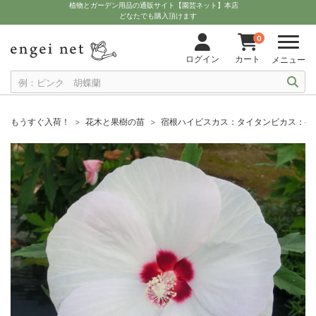
植物とガーデン用品の通販サイト【園芸ネット】本店
どなたでも購入頂けます
0
ログイン
カート
メニュー
もうすぐ入荷！
花木と果樹の苗
宿根ハイビスカス：タイタンビカス：ヘル