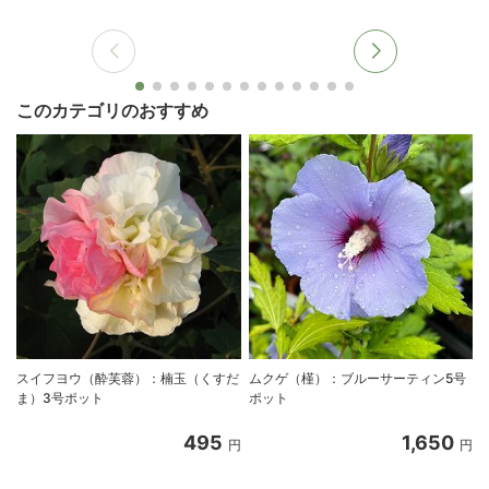
このカテゴリのおすすめ
スイフヨウ（酔芙蓉）：楠玉（くすだ
ムクゲ（槿）：ブルーサーティン5号
ま）3号ポット
ポット
495
1,650
円
円