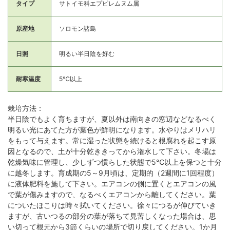
タイプ
サトイモ科エプピレムヌム属
原産地
ソロモン諸島
日照
明るい半日陰を好む
耐寒温度
5℃以上
栽培方法：
半日陰でもよく育ちますが、夏以外は南向きの窓辺などなるべく
明るい光にあてた方が葉色が鮮明になります。水やりはメリハリ
をもって与えます。常に湿った状態を続けると根腐れを起こす原
因となるので、土が十分乾ききってから潅水して下さい。冬場は
乾燥気味に管理し、少しずつ慣らした状態で5℃以上を保つと十分
に越冬します。育成期の5～9月頃は、定期的（2週間に1回程度）
に液体肥料を施して下さい。エアコンの側に置くとエアコンの風
で葉が傷みますので、なるべくエアコンから離してください。葉
についたほこりは時々拭いてください。徐々につるが伸びていき
ますが、古いつるの部分の葉が落ちて見苦しくなった場合は、思
い切って根元から3節くらいの場所で切り戻してください。1か月