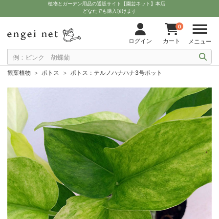
植物とガーデン用品の通販サイト【園芸ネット】本店
どなたでも購入頂けます
0
ログイン
カート
メニュー
観葉植物
ポトス
ポトス：テルノハナハナ3号ポット