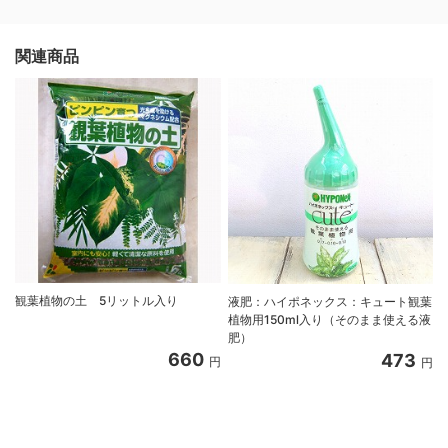
関連商品
観葉植物の土 5リットル入り
液肥：ハイポネックス：キュート観葉
植物用150ml入り（そのまま使える液
肥）
660
473
円
円