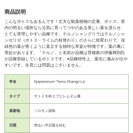
商品説明
こんなポトスもあるんです！丈夫な観葉植物の定番、ポトス。室
内の明るい場所なら元気に育ってつやのある美しい葉を茂らせ、
とても管理しやすい品種です。テルノシャングリラはテルノシャ
ンゼリゼ（ポトス・ライムの枝替わり）のさらに枝変わりで、深
緑色の葉が巻くように直立する独特な草姿が特徴です。葉の裏に
突起があります。「テルノ」と名前が品種は育種家の伊藤輝則氏
が品種登録しているポトスです。※品種特性上、葉先に傷みが出や
すいです。生育には問題はございません。
学名
Epipremnum 'Terno Shangri La'
タイプ
サトイモ科エプピレムヌム属
原産地
ソロモン諸島
日照
明るい半日陰を好む