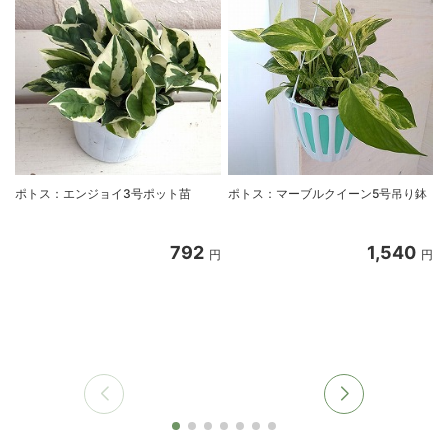
ポトス：エンジョイ3号ポット苗
ポトス：マーブルクイーン5号吊り鉢
792
1,540
円
円