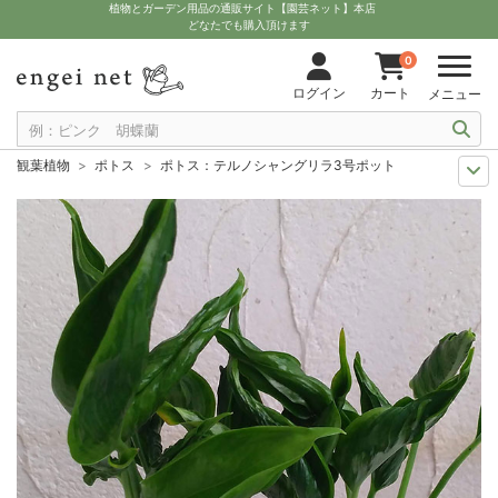
植物とガーデン用品の通販サイト【園芸ネット】本店
どなたでも購入頂けます
0
ログイン
カート
メニュー
観葉植物
ポトス
ポトス：テルノシャングリラ3号ポット
観葉植物特集
ポットサイズ別 3号～3.5号
ポトス：テルノシャングリラ