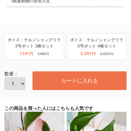
観葉植物の管理方法
ポトス：テルノシャングリラ
ポトス：テルノシャングリラ
3号ポット 2株セット
3号ポット 4株セット
1,141
2,261
円
1,166
円
2,332
円
円
数量：
カートに入れる
この商品を買った人にはこちらも人気です