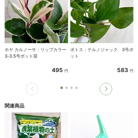
ホヤ カルノーサ：リップカラー
ポトス：テルノジャック 3号ポ
3‐3.5号ポット苗
ット
495
583
円
円
関連商品