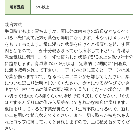
耐寒温度
5℃以上
栽培方法：
半日陰でもよく育ちますが、夏以外は南向きの窓辺などなるべく
明るい光にあてた方が葉色が鮮明になります。水やりはメリハリ
をもって与えます。常に湿った状態を続けると根腐れを起こす原
因となるので、土が十分乾ききってから潅水して下さい。冬場は
乾燥気味に管理し、少しずつ慣らした状態で5℃以上を保つと十分
に越冬します。育成期の5～9月頃は、定期的（2週間に1回程度）
に液体肥料を施して下さい。エアコンの側に置くとエアコンの風
で葉が傷みますので、なるべくエアコンから離してください。葉
についたほこりは時々拭いてください。徐々につるが伸びていき
ますが、古いつるの部分の葉が落ちて見苦しくなった場合は、思
い切って根元から3節くらいの場所で切り戻してください。1か月
ほどすると切り口の側から新芽が出てきれいな株姿に戻ります。
根詰まりしてくると下葉が黄色くなり生育不良になるので、新し
い土を用いて植え替えてください。また、切り取った枝を水を入
れたコップに挿しておくと発根しますので、土に植え替えてくだ
さい。