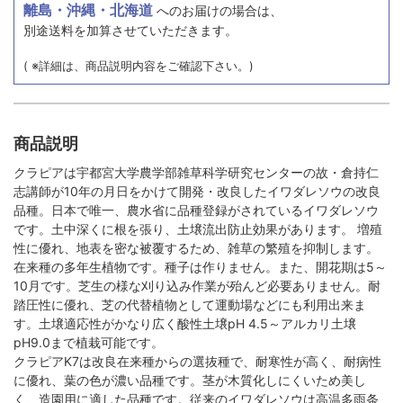
離島・沖縄・北海道
へのお届けの場合は、
別途送料を加算させていただきます。
( ※詳細は、商品説明内容をご確認下さい。)
商品説明
クラピアは宇都宮大学農学部雑草科学研究センターの故・倉持仁
志講師が10年の月日をかけて開発・改良したイワダレソウの改良
品種。日本で唯一、農水省に品種登録がされているイワダレソウ
です。土中深くに根を張り、土壌流出防止効果があります。 増殖
性に優れ、地表を密な被覆するため、雑草の繁殖を抑制します。
在来種の多年生植物です。種子は作りません。また、開花期は5～
10月です。芝生の様な刈り込み作業が殆んど必要ありません。耐
踏圧性に優れ、芝の代替植物として運動場などにも利用出来ま
す。土壌適応性がかなり広く酸性土壌pH 4.5～アルカリ土壌
pH9.0まで植栽可能です。
クラピアK7は改良在来種からの選抜種で、耐寒性が高く、耐病性
に優れ、葉の色が濃い品種です。茎が木質化しにくいため美し
く、造園用に適した品種です。従来のイワダレソウは高温多雨条