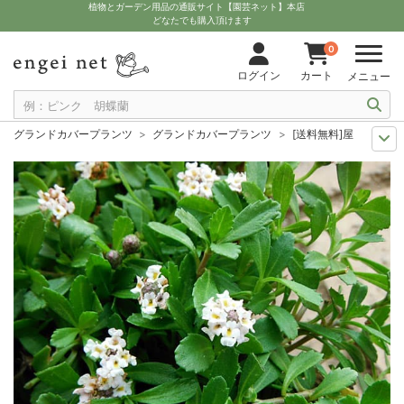
植物とガーデン用品の通販サイト【園芸ネット】本店
どなたでも購入頂けます
0
ログイン
カート
メニュー
グランドカバープランツ
グランドカバープランツ
[送料無料]屋上緑化用
送料無料商品
草花の苗
[送料無料]屋上緑化用イワダレソウ：クラピアK7
送料無料商品
植物の苗
[送料無料]屋上緑化用イワダレソウ：クラピアK7