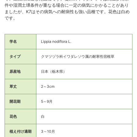
件や湿潤土壌条件が重なる場合に一定の病気にかかることがあり
ましたが、K7はその病気への耐病性も強い品種です。花色は白め
です。
学名
Lippia nodiflora L.
タイプ
クマツヅラ科イワダレソウ属の耐寒性宿根草
原産地
日本（栃木県）
草丈
2～3cm
開花期
5～9月
花色
白
植え付け適期
3～10月