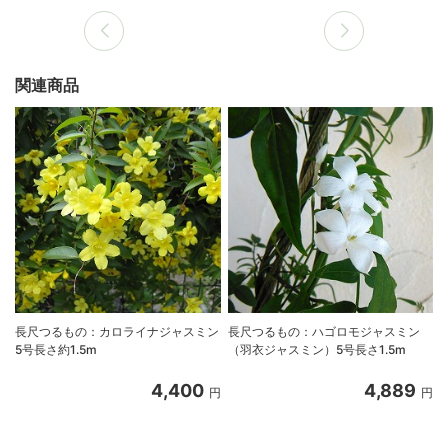
関連商品
長尺つるもの：カロライナジャスミン
長尺つるもの：ハゴロモジャスミン
5号長さ約1.5m
（羽衣ジャスミン）5号長さ1.5m
4,400
4,889
円
円