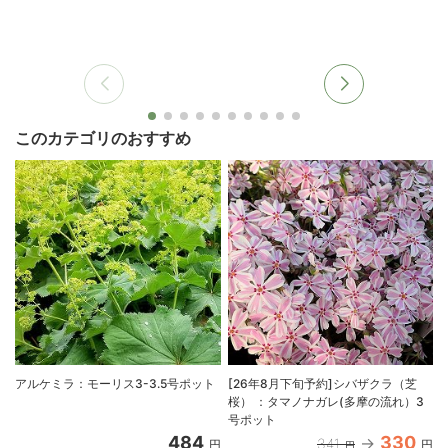
このカテゴリのおすすめ
アルケミラ：モーリス3-3.5号ポット
[26年8月下旬予約]シバザクラ（芝
桜） ：タマノナガレ(多摩の流れ）3
号ポット
484
330
341
円
円
円