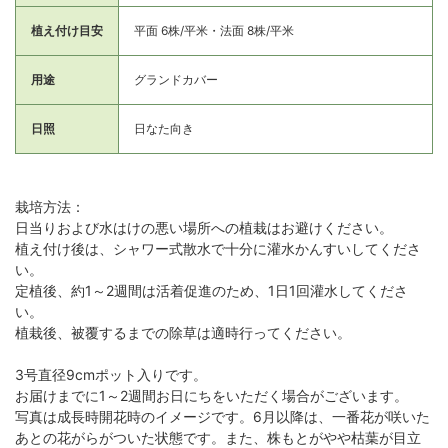
植え付け目安
平面 6株/平米・法面 8株/平米
用途
グランドカバー
日照
日なた向き
栽培方法：
日当りおよび水はけの悪い場所への植栽はお避けください。
植え付け後は、シャワー式散水で十分に灌水かんすいしてくださ
い。
定植後、約1～2週間は活着促進のため、1日1回灌水してくださ
い。
植栽後、被覆するまでの除草は適時行ってください。
3号直径9cmポット入りです。
お届けまでに1～2週間お日にちをいただく場合がございます。
写真は成長時開花時のイメージです。6月以降は、一番花が咲いた
あとの花がらがついた状態です。また、株もとがやや枯葉が目立