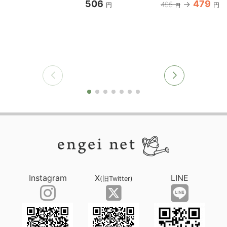
506
479
495
円
円
円
Instagram
X
LINE
(旧Twitter)