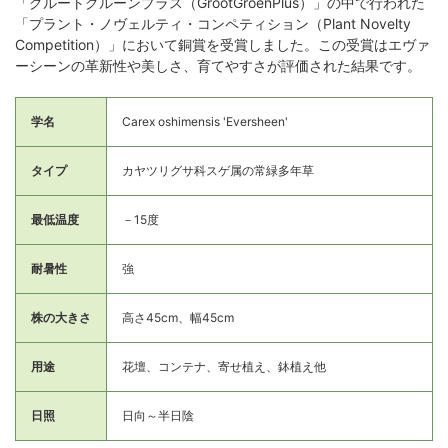
「グルートグルーンプラス（GrootGroenPlus）」の中で行われた
「プラント・ノヴェルティ・コンペティション（Plant Novelty
Competition）」において銅賞を受賞しました。この受賞はエヴァ
ーシーンの革新性や美しさ、育てやすさが評価された結果です。
学名
Carex oshimensis 'Eversheen'
タイプ
カヤツリグサ科スゲ属の常緑多年草
最低温度
－15度
耐暑性
強
株の大きさ
高さ45cm、幅45cm
用途
花壇、コンテナ、寄せ植え、鉢植え他
日照
日向～半日陰