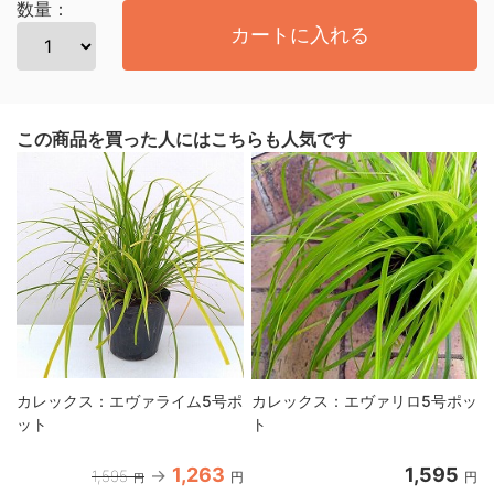
数量：
カートに入れる
この商品を買った人にはこちらも人気です
カレックス：エヴァライム5号ポ
カレックス：エヴァリロ5号ポッ
ット
ト
1,263
1,595
1,595
円
円
円