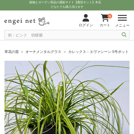
植物とガーデン用品の通販サイト【園芸ネット】本店
どなたでも購入頂けます
0
ログイン
カート
メニュー
草花の苗
オーナメンタルグラス
カレックス：エヴァシーン 5号ポット