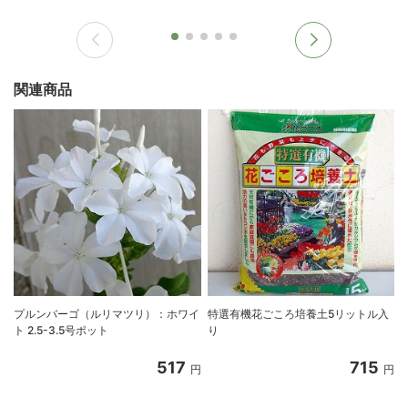
関連商品
プルンバーゴ（ルリマツリ）：ホワイ
特選有機花ごころ培養土5リットル入
ト 2.5-3.5号ポット
り
517
715
円
円