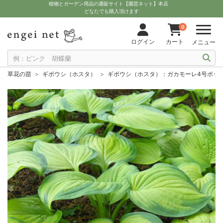
植物とガーデン用品の通販サイト【園芸ネット】本店
どなたでも購入頂けます
0
ログイン
カート
メニュー
草花の苗
ギボウシ（ホスタ）
ギボウシ（ホスタ）：ガカモーレ4号ポッ