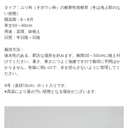
タイプ：ユリ科（ギボウシ科）の耐寒性宿根草（冬は地上部のな
い状態）
開花期：6～8月
草丈50～60cm
用途：花壇、鉢植え
日照：半日陰～日陰
栽培方法：
保水性のある、肥沃な場所を好みます。株間30～50cmに植え付
けてください。暑さ、寒さにつよく強健ですので栽培に手間はか
かりません。乾燥に弱いので、水を切らさないように管理してく
ださい。
4号（直径12cm）ポット入りです。
※高温により葉が汚い状態となる場合がございます。