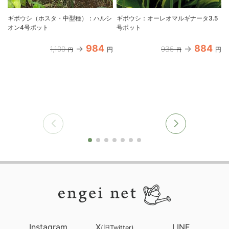
ギボウシ（ホスタ・中型種）：ハルシ
ギボウシ：オーレオマルギナータ3.5
オン4号ポット
号ポット
984
884
1,100
935
円
円
円
円
Instagram
X
LINE
(旧Twitter)