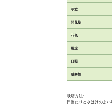
草丈
開花期
花色
用途
日照
耐寒性
栽培方法:
日当たりと水はけのよい