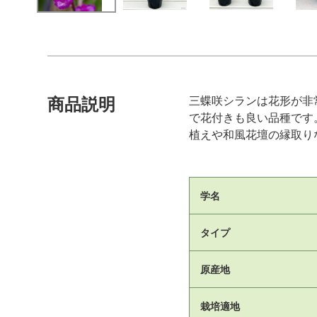
三蝶咲シランは花形が非
商品説明
で花付きも良い品種です
植えや和風花壇の縁取り
学名
タイプ
原産地
栽培適地