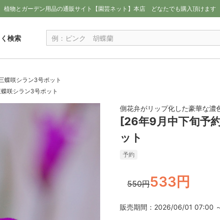
植物とガーデン用品の通販サイト【園芸ネット】本店
どなたでも購入頂けます
しく検索
：三蝶咲シラン3号ポット
三蝶咲シラン3号ポット
側花弁がリップ化した豪華な濃
[26年9月中下旬予
ット
予約
533円
550円
販売期間：2026/06/01 07:00 ～ 