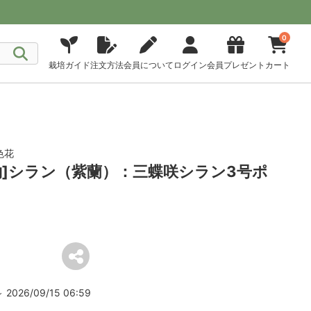
0
栽培ガイド
注文方法
会員について
ログイン
会員プレゼント
カート
色花
約]シラン（紫蘭）：三蝶咲シラン3号ポ
2026/09/15 06:59