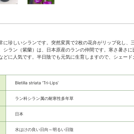
常に珍しいシランです。突然変異で2枚の花弁がリップ化し、
。シラン（紫蘭）は、日本原産のランの仲間です。寒さ暑さに
などに人気です。半日陰でも元気に生育しますので、シェード
Bletilla striata ’Tri-Lips’
ラン科シラン属の耐寒性多年草
日本
水はけの良い日向～明るい日陰