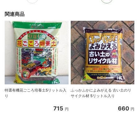
関連商品
特選有機花ごころ培養土5リットル入
ふっかふかによみがえる 古い土のリ
り
サイクル材 5リットル入り
8
715
660
円
円