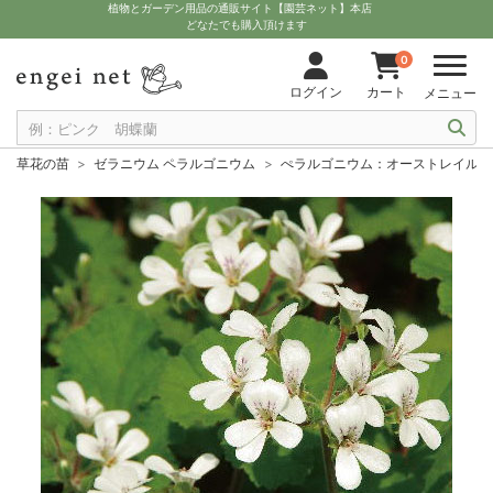
植物とガーデン用品の通販サイト【園芸ネット】本店
どなたでも購入頂けます
0
ログイン
カート
メニュー
草花の苗
ゼラニウム ペラルゴニウム
ぺラルゴニウム：オーストレイル（