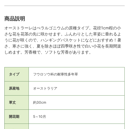
商品説明
オーストラーレはぺラルゴニウムの原種タイプ。花径1cm程の小
さな花を花茎の先に咲かせます。ふんわりとした草姿に垂れるよ
うに花が咲くので、ハンギングバスケットになどにおすすめ！暑
さ、寒さに強く、夏を除きほぼ四季咲き性で白い小花を長期間楽
しめます。芳香種で、ソフトな芳香があります。
タイプ
フウロソウ科の耐寒性多年草
原産地
オーストラリア
草丈
約30cm
開花期
5～10月