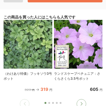
この商品を買った人にはこちらも人気です
（わけあり特価）フッキソウ3号
ランドスケープペチュニア：さ
ポット
くらさくら3.5号ポット
319
605
323
円
円
円