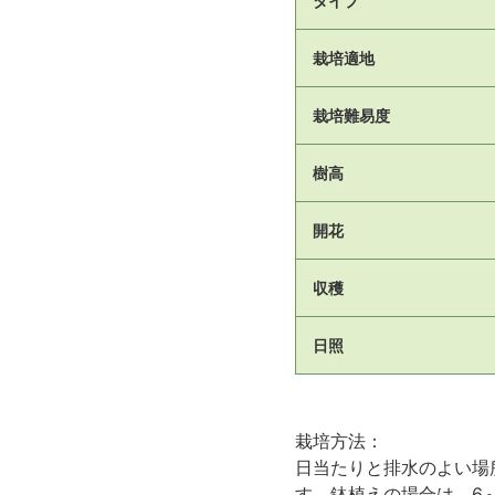
タイプ
栽培適地
栽培難易度
樹高
開花
収穫
日照
栽培方法：
日当たりと排水のよい場
す。鉢植えの場合は、6