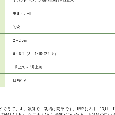
ミカン科キンカン属の耐寒性常緑低木
東北～九州
初級
2～2.5ｍ
6～8月（3～4回開花します）
1月上旬～3月上旬
日向むき
所で育てます。強健で、栽培は簡単です。肥料は3月、10月～1
～7号鉢を用い、鉢底土を1センチほどひいた上に水はけの良い