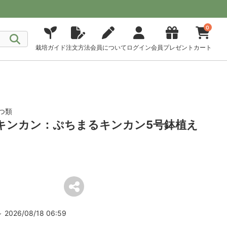
0
栽培ガイド
注文方法
会員について
ログイン
会員プレゼント
カート
つ類
約]キンカン：ぷちまるキンカン5号鉢植え
2026/08/18 06:59