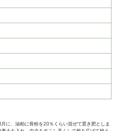
1月に、油粕に骨粉を20％くらい混ぜて置き肥としま
培養土を入れ、中央をすこし高くして根を広げて植え