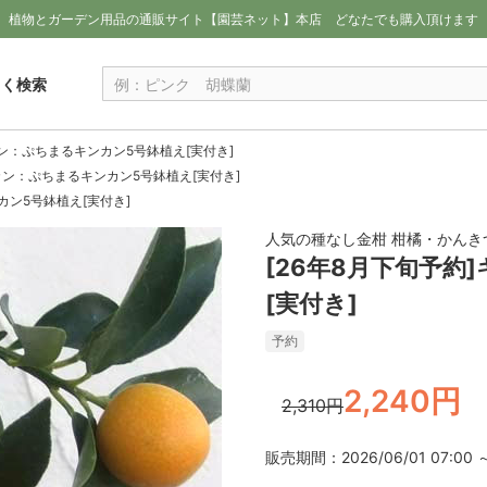
植物とガーデン用品の通販サイト【園芸ネット】本店
どなたでも購入頂けます
しく検索
カン：ぷちまるキンカン5号鉢植え[実付き]
ンカン：ぷちまるキンカン5号鉢植え[実付き]
カン5号鉢植え[実付き]
人気の種なし金柑 柑橘・かんき
[26年8月下旬予
[実付き]
予約
2,240円
2,310円
販売期間：2026/06/01 07:00 ～ 