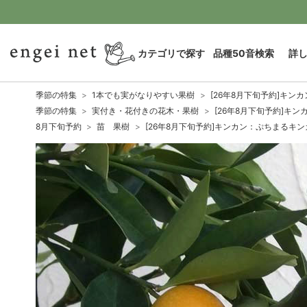
カテゴリで探す
品種50音検索
詳
季節の特集
1本でも実がなりやすい果樹
[26年8月下旬予約]キン
季節の特集
実付き・花付きの花木・果樹
[26年8月下旬予約]キ
8月下旬予約
苗 果樹
[26年8月下旬予約]キンカン：ぷちまるキン