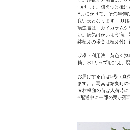
つけます。植えつけ後は
8月にかけて、その年伸
良い実となります。9月
病虫害は、カイガラムシ
い。病気はかいよう病、
鉢植えの場合は植え付け
収穫・利用法：黄色く熟
糖、水1カップを加え、
お届けする苗は5号（直
ます。。写真は結実時の
★柑橘類の苗は入荷時に
※配送中に一部の実が落