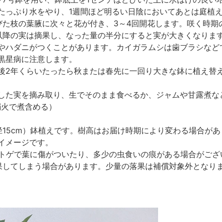
たっぷり水をやり、1週間ほど明るい日陰においてあとは庭植
びた枝の葉腋に次々と花が付き、3～4回開花します。咲く時期
以降の実は摘果し、なった量の半分にすると実が大きくなりま
やハダニがつくことがあります。カイガラムシは歯ブラシなど
黒星病に注意します。
後2年くらいたったら秋または春先に一回り大きな鉢に植え替
した実を摘み取り、生でそのまま食べるか、ジャムや甘露煮などに
弱火で煮含める）
径15cm）鉢植えです。樹高はお届け時期により変わる場合があ
イメージです。
トゲで葉に傷がついたり、多少の虫食いの痕がある場合がござ
果してしまう場合があります。少量の落果は補償対象外となり