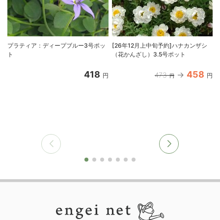
プラティア：ディープブルー3号ポッ
[26年12月上中旬予約]ハナカンザシ
ト
（花かんざし）3.5号ポット
418
458
473
円
円
円