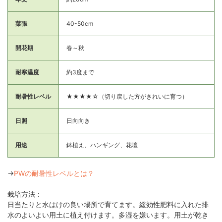
葉張
40-50cm
開花期
春～秋
耐寒温度
約3度まで
耐暑性レベル
★★★★☆（切り戻した方がきれいに育つ）
日照
日向向き
用途
鉢植え、ハンギング、花壇
→
PWの耐暑性レベルとは？
栽培方法：
日当たりと水はけの良い場所で育てます。緩効性肥料に入れた排
水のよいよい用土に植え付けます。多湿を嫌います。用土が乾き