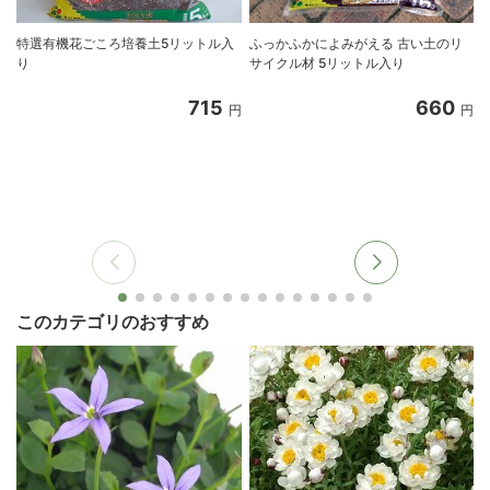
特選有機花ごころ培養土5リットル入
ふっかふかによみがえる 古い土のリ
り
サイクル材 5リットル入り
8
715
660
円
円
このカテゴリのおすすめ