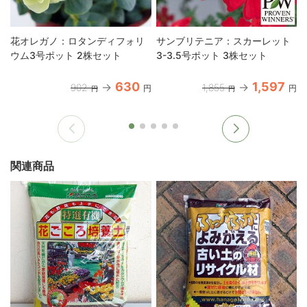
花オレガノ：ロタンディフォリ
サンブリテニア：スカーレット
ウム3号ポット 2株セット
3-3.5号ポット 3株セット
630
1,597
902
1,855
円
円
円
円
関連商品