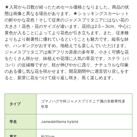
★入荷から日数が経ったためセール価格となりました。商品の状
態は画像と異なる場合があります。★ショッキングスカーレット
の鮮やかな花色！そして従来のジャメスブリタニアにはない花の
大きさ！花色・花のサイズが違います。花径は2.5～3cm、中心に
黄色が入ることによってより花色が引き立ちます。また、従来種
よりもより耐暑性に優れているということも魅力です。縦長な鉢
や、ハンギングがおすすめ。地植えでも楽しんでいただけます。
ジャメスブリタニアは南アフリカ原産の多年草。小さく可憐な花
をたくさん咲かせ、鉢植えや花壇に人気の草花です。ステラ（バ
コパ）の近縁種ですが、枝が伸びやかに茂り、ナチュラルな印象
のある優し気な花を咲かせます。開花期間中に適宜切り戻しをす
ると、新芽に花をつけて繰り返し咲き、長く楽しめます。
ゴマノハグサ科ジャメスブリテニア属の非耐寒性多
タイプ
年草
学名
Jamesbrittenia hybrid
草丈
約20cm