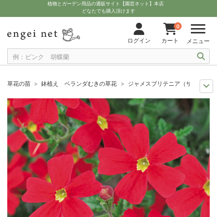
植物とガーデン用品の通販サイト【園芸ネット】本店
どなたでも購入頂けます
0
ログイン
カート
メニュー
草花の苗
鉢植え ベランダむきの草花
ジャメスブリテニア（サンブリテニ
人気のシリーズ
苗 PW
ジャメスブリテニア（サンブリテニア）：スカーレ
セール
草花 ハーブ・野菜苗
ジャメスブリテニア（サンブリテニア）：スカ