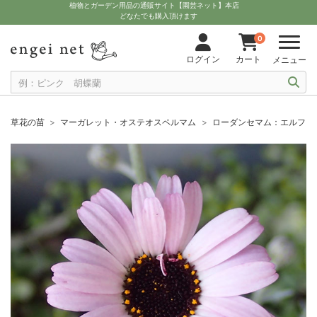
植物とガーデン用品の通販サイト【園芸ネット】本店
どなたでも購入頂けます
0
ログイン
カート
メニュー
草花の苗
マーガレット・オステオスペルマム
ローダンセマム：エルフ ピ