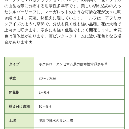
の山岳地帯に分布する耐寒性多年草です。美しい切れ込みの入っ
たシルバーリーフに、マーガレットのような可憐な花が次々に咲
き続けます。花壇、鉢植えに適しています。エルフは、アフリカ
ンアイズのような草勢で、分枝も良く株も強い品種。花は大輪で
上向きに咲きます。寒さにも強く低温でもよく開花します。★花
色は個体差があります。薄ピンク～クリームに近い花色となる場
合があります★
タイプ
キク科ローダンセマム属の耐寒性常緑多年草
草丈
20～30cm
開花期
2～6月
植え付け適期
10～5月
土壌
肥沃で排水の良い土壌