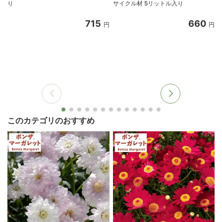
り
サイクル材 5リットル入り
8
715
660
円
円
このカテゴリのおすすめ