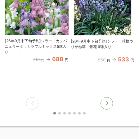
[26年9月中下旬予約]シラー・カンパ
[26年9月中下旬予約]シラー：球根つ
ニュラータ：カラフルミックス5球入
りがね草 青花 6球入り
り
688
533
710
550
円
円
円
円