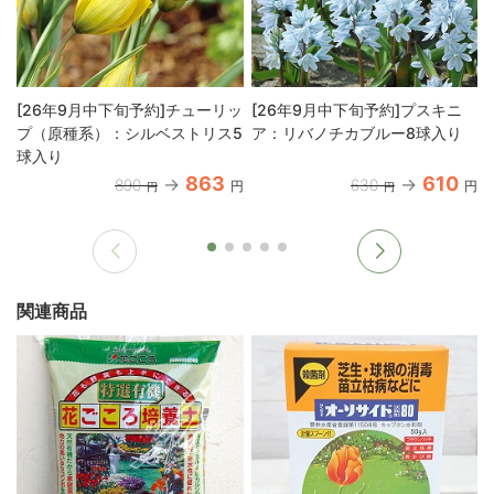
[26年9月中下旬予約]チューリッ
[26年9月中下旬予約]プスキニ
プ（原種系）：シルベストリス5
ア：リバノチカブルー8球入り
球入り
863
610
890
630
円
円
円
円
関連商品