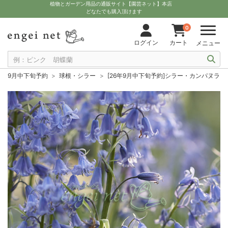
植物とガーデン用品の通販サイト【園芸ネット】本店
どなたでも購入頂けます
0
ログイン
カート
メニュー
9月中下旬予約
球根・シラー
[26年9月中下旬予約]シラー・カンパヌラ