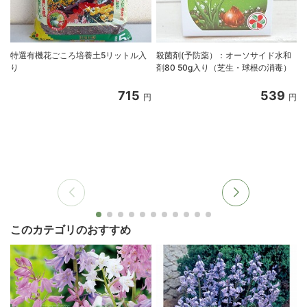
特選有機花ごころ培養土5リットル入
殺菌剤(予防薬）：オーソサイド水和
り
剤80 50g入り（芝生・球根の消毒）
715
539
円
円
このカテゴリのおすすめ