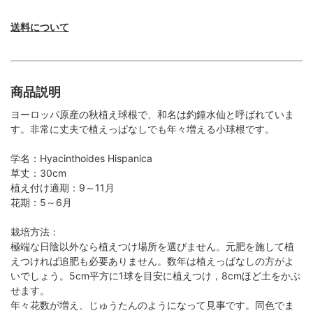
送料について
商品説明
ヨーロッパ原産の秋植え球根で、和名は釣鐘水仙と呼ばれていま
す。非常に丈夫で植えっぱなしでも年々増える小球根です。
学名：Hyacinthoides Hispanica
草丈：30cm
植え付け適期：9～11月
花期：5～6月
栽培方法：
極端な日陰以外なら植えつけ場所を選びません。元肥を施して植
えつければ追肥も必要ありません。数年は植えっぱなしの方がよ
いでしょう。5cm平方に1球を目安に植えつけ，8cmほど土をかぶ
せます。
年々花数が増え、じゅうたんのようになって見事です。同色でま