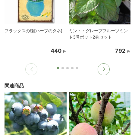
フラックスの種[ハーブのタネ]
ミント：グレープフルーツミン
ト3号ポット2株セット
440
792
円
円
関連商品