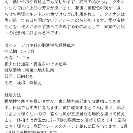
え、低い生垣や鉢植えでも楽しめます。純白の花からは、クチナ
シならではの上品な芳香が漂います。花後に黄橙色の実がつき、
おせち料理のキントンの色づけなどに利用されます。クチナシは
実が熟しても口を開けないことからこの名があります。愛や友情
などを、他人に語らず無言で表現する心の証として、結婚のお祝
いの記念樹に好まれる木です。
タイプ：アカネ科の耐寒性常緑性低木
開花期：5～7月
樹高：1～2m
植え付け適期：真夏をのぞき通年
栽培適地：南東北地方以南
日照：日向むき
用途：花壇、鉢植え
栽培方法
暖地性で寒さを嫌いますが、東北地方南部までは庭植えできま
す。日陰でも丈夫に育ちます。夏に乾燥するところは避け、寒さ
にあまり強くないので、霜や北風が直接当たる場所を避けて植え
ます。鉢植えは赤玉土に2～3割の腐葉土を混ぜて植えます。室内
におく場合は、窓辺でレースのカーテン越しに日を当てます。3月
と6月に有機肥料を施します。