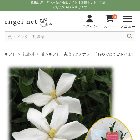
植物とガーデン用品の通販サイト【園芸ネット】本店
どなたでも購入頂けます
0
ログイン
カート
メニュー
ギフト
記念樹
苗木ギフト：実成りクチナシ・「おめでとうございます」