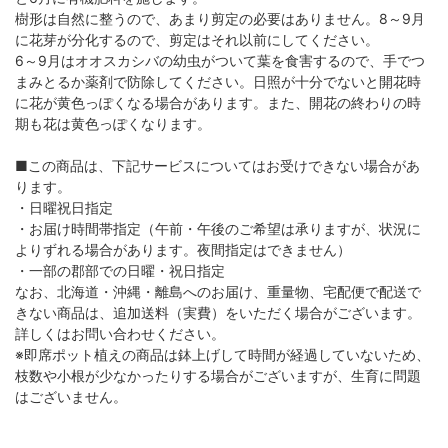
樹形は自然に整うので、あまり剪定の必要はありません。8～9月
に花芽が分化するので、剪定はそれ以前にしてください。
6～9月はオオスカシバの幼虫がついて葉を食害するので、手でつ
まみとるか薬剤で防除してください。日照が十分でないと開花時
に花が黄色っぽくなる場合があります。また、開花の終わりの時
期も花は黄色っぽくなります。
■この商品は、下記サービスについてはお受けできない場合があ
ります。
・日曜祝日指定
・お届け時間帯指定（午前・午後のご希望は承りますが、状況に
よりずれる場合があります。夜間指定はできません）
・一部の郡部での日曜・祝日指定
なお、北海道・沖縄・離島へのお届け、重量物、宅配便で配送で
きない商品は、追加送料（実費）をいただく場合がございます。
詳しくはお問い合わせください。
※即席ポット植えの商品は鉢上げして時間が経過していないため、
枝数や小根が少なかったりする場合がございますが、生育に問題
はございません。