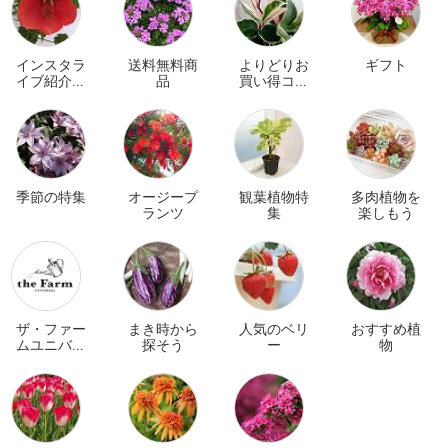
インスタラ
送料無料商
よりどりお
ギフト
イブ紹介商
品
買い得コー
品
ナー
季節の特集
オージープ
観葉植物特
多肉植物を
ランツ
集
楽しもう
ザ・ファー
まき時から
人気のベリ
おすすめ植
ムユニバー
探そう
ー
物
サル オンラ
イン