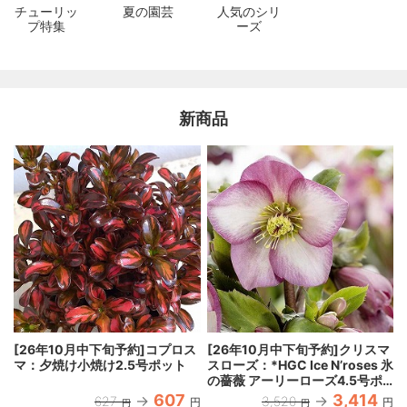
チューリッ
夏の園芸
人気のシリ
プ特集
ーズ
新商品
[26年10月中下旬予約]コプロス
[26年10月中下旬予約]クリスマ
マ：夕焼け小焼け2.5号ポット
スローズ：*HGC Ice N’roses 氷
の薔薇 アーリーローズ4.5号ポ
ット
607
3,414
627
3,520
円
円
円
円