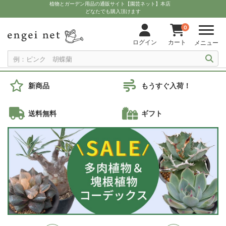
植物とガーデン用品の通販サイト【園芸ネット】本店
どなたでも購入頂けます
0
ログイン
カート
メニュー
新商品
もうすぐ入荷！
送料無料
ギフト