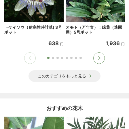
トケイソウ（耐寒性時計草) 3号
オモト（万年青）：緑葉（造園
ポット
用）5号ポット
638
1,936
円
円
このカテゴリをもっと見る
おすすめの花木