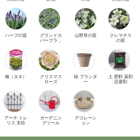
ハーブの苗
グランドカ
山野草の苗
クレマチス
バープラン
の苗
ツ
種（タネ）
クリスマス
鉢 プランタ
土 肥料 薬剤
ローズ
ー
忌避剤
アーチ トレ
ガーデニン
デコレーシ
リス 支柱
グツール
ョン