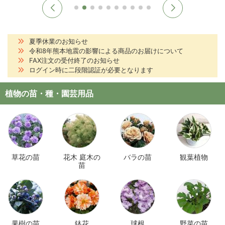
夏季休業のお知らせ
令和8年熊本地震の影響による商品のお届けについて
FAX注文の受付終了のお知らせ
ログイン時に二段階認証が必要となります
植物の苗・種・園芸用品
草花の苗
花木 庭木の
バラの苗
観葉植物
苗
果樹の苗
鉢花
球根
野菜の苗