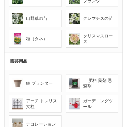
プランツ
山野草の苗
クレマチスの苗
クリスマスロー
種（タネ）
ズ
園芸用品
土 肥料 薬剤 忌
鉢 プランター
避剤
アーチ トレリス
ガーデニングツ
支柱
ール
デコレーション