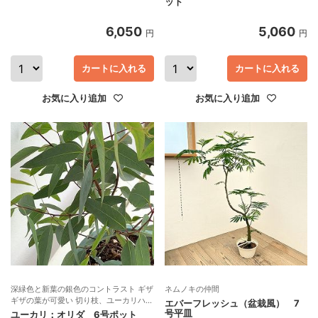
ット
6,050
5,060
円
円
カートに入れる
カートに入れる
お気に入り追加
お気に入り追加
深緑色と新葉の銀色のコントラスト ギザ
ネムノキの仲間
ギザの葉が可愛い 切り枝、ユーカリハニ
エバーフレッシュ（盆栽風） 7
ーにも
号平皿
ユーカリ：オリダ 6号ポット