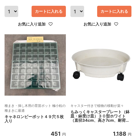
カートに入れる
カートに入れる
お気に入り追加
お気に入り追加
種まき・挿し木用の育苗ポット 極小粒の
キャスター付きで植物の移動が楽々
種まきに最適
もみっくキャスタープレート（鉢
皿・鉢受け皿）３０型ホワイト
キャネロンビーポット４９穴５枚
（直径34cm、高さ7cm、耐荷重
入り
約40kg）
451
1,188
円
円