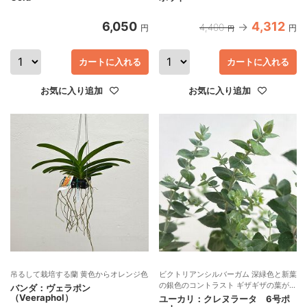
6,050
4,312
4,400
円
円
円
カートに入れる
カートに入れる
お気に入り追加
お気に入り追加
吊るして栽培する蘭 黄色からオレンジ色
ビクトリアンシルバーガム 深緑色と新葉
の銀色のコントラスト ギザギザの葉が可
バンダ：ヴェラポン
愛い 切り枝、ユーカリハニーにも
（Veeraphol）
ユーカリ：クレヌラータ 6号ポ