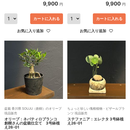
9,900
9,900
円
円
カートに入れる
カートに入れる
お気に入り追加
お気に入り追加
盆栽 香川県 SOUJU（創樹）のオリーブ
ちょっと珍しい塊根植物・ビザールプラ
現品販売
ンツ 現品販売
オリーブ：ネバティロブランコ
ステファニア：エレクタ 3号鉢植
創樹さんの盆栽仕立て 3号鉢植
え26-01
え26-01