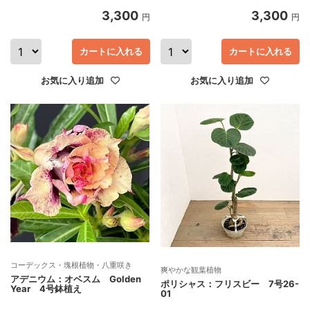
3,300
3,300
円
円
カートに入れる
カートに入れる
お気に入り追加
お気に入り追加
コーデックス・塊根植物・八重咲き
爽やかな観葉植物
アデニウム：オベスム Golden
ポリシャス：フリスビー 7号26-
Year 4号鉢植え
01