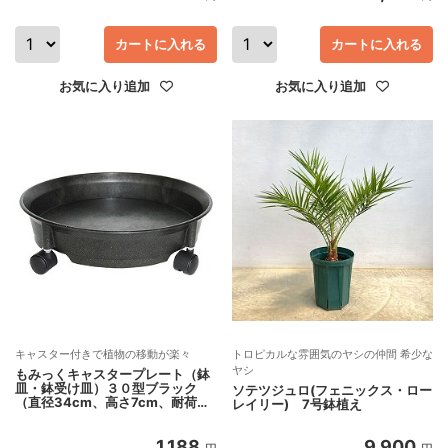
カートに入れる
カートに入れる
お気に入り追加
お気に入り追加
キャスター付きで植物の移動が楽々
トロピカルな雰囲気のヤシの仲間 希少な
ヤシ
もみっくキャスタープレート（鉢
皿・鉢受け皿）３０型ブラック
ソテツジュロ(フェニックス・ロー
（直径34cm、高さ7cm、耐荷重
レイリー) 7号鉢植え
約40kg）
1,188
9,900