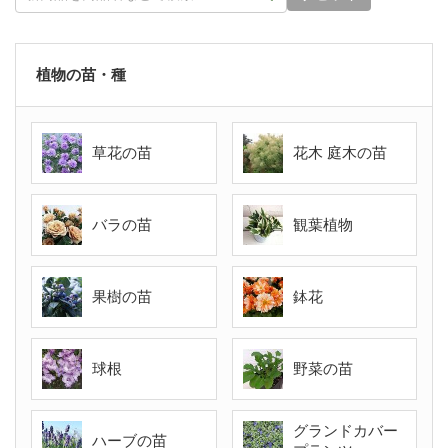
植物の苗・種
草花の苗
花木 庭木の苗
バラの苗
観葉植物
果樹の苗
鉢花
球根
野菜の苗
グランドカバー
ハーブの苗