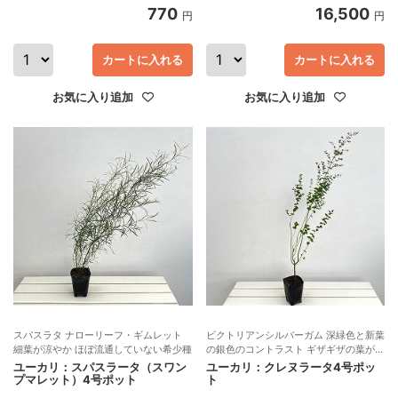
770
16,500
円
円
カートに入れる
カートに入れる
お気に入り追加
お気に入り追加
スパスラタ ナローリーフ・ギムレット
ビクトリアンシルバーガム 深緑色と新葉
細葉が涼やか ほぼ流通していない希少種
の銀色のコントラスト ギザギザの葉が可
愛い 切り枝、ユーカリハニーにも
ユーカリ：スパスラータ（スワン
ユーカリ：クレヌラータ4号ポッ
プマレット）4号ポット
ト