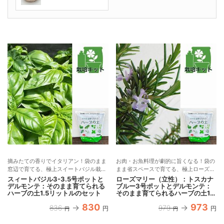
摘みたての香りでイタリアン！袋のまま
お肉・お魚料理が劇的に旨くなる！袋の
窓辺で育てる、極上スイートバジル栽培
まま省スペースで育てる、極上ローズマ
セット
リー栽培セット
スィートバジル3-3.5号ポットと
ローズマリー（立性）：トスカナ
デルモンテ：そのまま育てられる
ブルー3号ポットとデルモンテ：
ハーブの土1.5リットルのセット
そのまま育てられるハーブの土1.5
リットルのセット
830
973
836
979
円
円
円
円