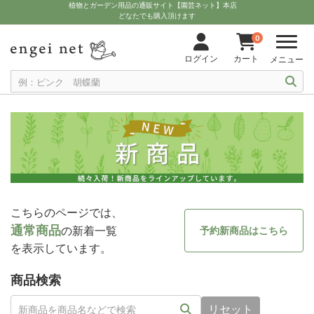
植物とガーデン用品の通販サイト【園芸ネット】本店
どなたでも購入頂けます
0
ログイン
カート
メニュー
こちらのページでは、
通常商品
の新着一覧
予約新商品はこちら
を表示しています。
商品検索
リセット