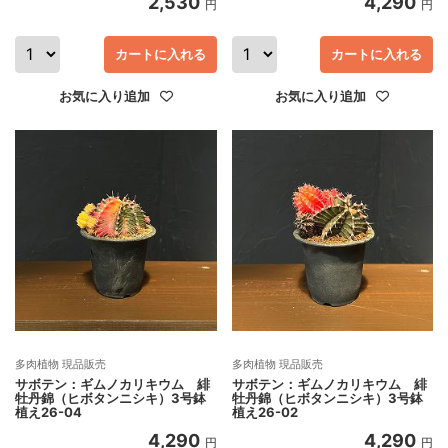
2,530
4,290
円
円
カートに入れる
カートに入れる
お気に入り追加
お気に入り追加
多肉植物 現品販売
多肉植物 現品販売
サボテン：ギムノカリキウム 緋
サボテン：ギムノカリキウム 緋
牡丹錦（ヒボタンニシキ）3号鉢
牡丹錦（ヒボタンニシキ）3号鉢
植え26-04
植え26-02
4,290
4,290
円
円