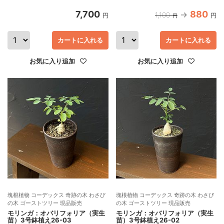
7,700
880
1,100
円
円
円
カートに入れる
カートに入れる
お気に入り追加
お気に入り追加
塊根植物 コーデックス 奇跡の木 わさび
塊根植物 コーデックス 奇跡の木 わさび
の木 ゴーストツリー 現品販売
の木 ゴーストツリー 現品販売
モリンガ：オバリフォリア（実生
モリンガ：オバリフォリア（実生
苗）3号鉢植え26-03
苗）3号鉢植え26-02