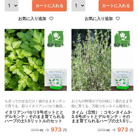
カートに入れる
カートに入れる
お気に入り追加
お気に入り追加
ちぎってのせるだけ！袋のままキッチン
おうちの料理がプロの味に！袋のまま手
で育てる、彩りイタリアンパセリ栽培セ
軽に育てる、万能コモンタイム栽培セッ
ット
ト
イタリアンパセリ3号ポットとと
タイム（立性）：コモンタイム3-
デルモンテ：そのまま育てられる
3.5号ポットとデルモンテ：その
ハーブの土1.5リットルのセット
まま育てられるハーブの土1.5リッ
トルのセット
973
973
979
979
円
円
円
円