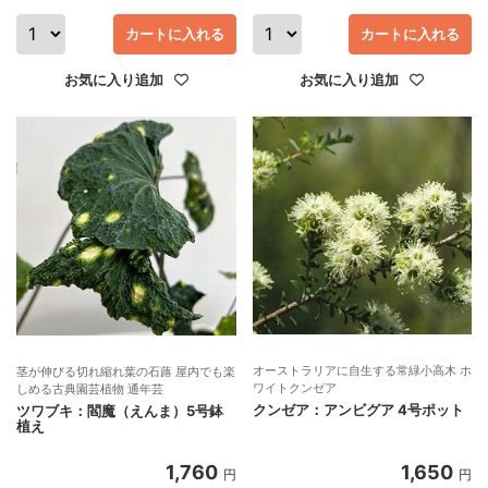
カートに入れる
カートに入れる
お気に入り追加
お気に入り追加
オーストラリアに自生する常緑小高木 ホ
茎が伸びる切れ縮れ葉の石蕗 屋内でも楽
ワイトクンゼア
しめる古典園芸植物 通年芸
クンゼア：アンビグア 4号ポット
ツワブキ：閻魔（えんま）5号鉢
植え
1,760
1,650
円
円