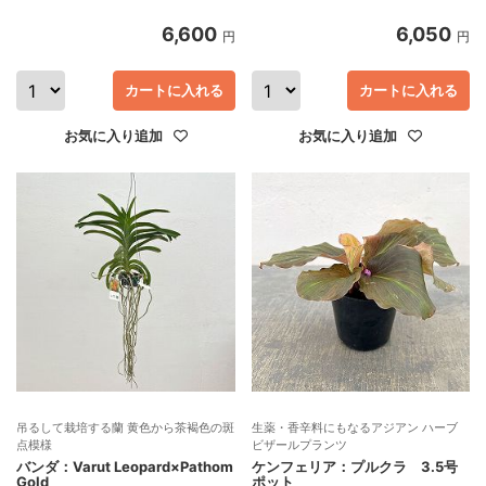
6,600
6,050
円
円
カートに入れる
カートに入れる
お気に入り追加
お気に入り追加
吊るして栽培する蘭 黄色から茶褐色の斑
生薬・香辛料にもなるアジアン ハーブ
点模様
ビザールプランツ
バンダ：Varut Leopard×Pathom
ケンフェリア：プルクラ 3.5号
Gold
ポット