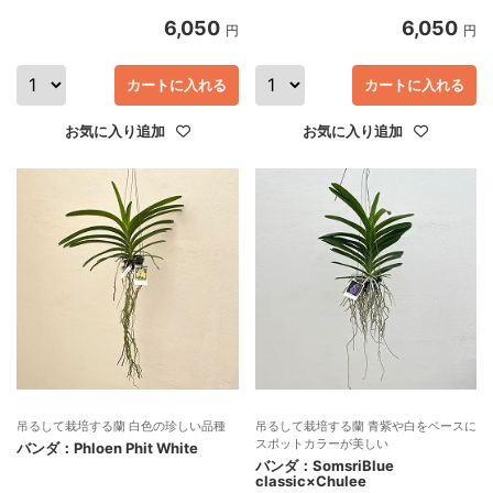
6,050
6,050
円
円
カートに入れる
カートに入れる
お気に入り追加
お気に入り追加
吊るして栽培する蘭 白色の珍しい品種
吊るして栽培する蘭 青紫や白をベースに
スポットカラーが美しい
バンダ：Phloen Phit White
バンダ：SomsriBlue
classic×Chulee