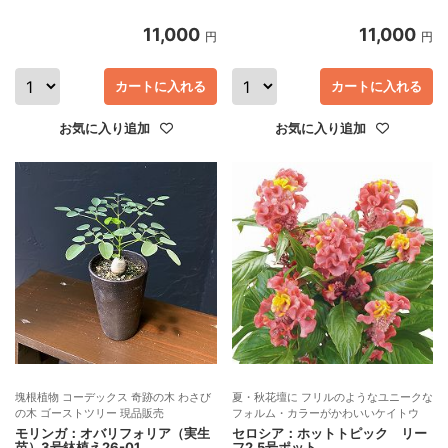
11,000
11,000
円
円
カートに入れる
カートに入れる
お気に入り追加
お気に入り追加
塊根植物 コーデックス 奇跡の木 わさび
夏・秋花壇に フリルのようなユニークな
の木 ゴーストツリー 現品販売
フォルム・カラーがかわいいケイトウ
モリンガ：オバリフォリア（実生
セロシア：ホットトピック リー
苗）3号鉢植え26-01
フ2.5号ポット