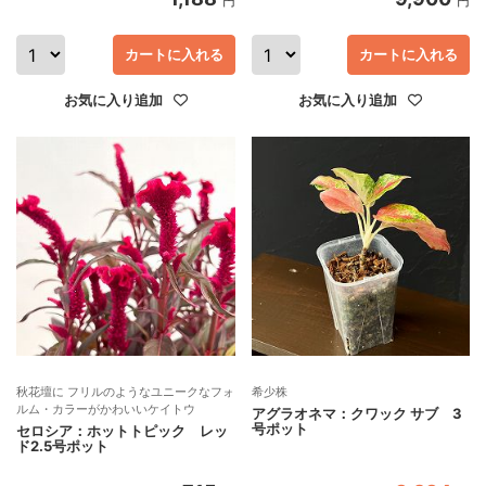
円
円
カートに入れる
カートに入れる
お気に入り追加
お気に入り追加
秋花壇に フリルのようなユニークなフォ
希少株
ルム・カラーがかわいいケイトウ
アグラオネマ：クワック サブ 3
号ポット
セロシア：ホットトピック レッ
ド2.5号ポット