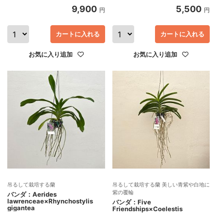
9,900
5,500
円
円
カートに入れる
カートに入れる
お気に入り追加
お気に入り追加
吊るして栽培する蘭
吊るして栽培する蘭 美しい青紫や白地に
紫の覆輪
バンダ：Aerides
lawrenceae×Rhynchostylis
バンダ：Five
gigantea
Friendships×Coelestis