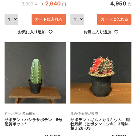
2,640
4,950
3,300
円
円
円
カートに入れる
カートに入れる
お気に入り追加
お気に入り追加
柱サボテン 多肉植物
多肉植物 現品販売
サボテン：ハシラサボテン 5号
サボテン：ギムノカリキウム 緋
硬質ポット*
牡丹錦（ヒボタンニシキ）3号鉢
植え26-03