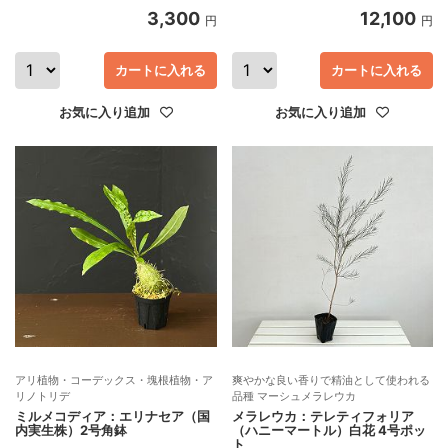
3,300
12,100
円
円
カートに入れる
カートに入れる
お気に入り追加
お気に入り追加
アリ植物・コーデックス・塊根植物・ア
爽やかな良い香りで精油として使われる
リノトリデ
品種 マーシュメラレウカ
ミルメコディア：エリナセア（国
メラレウカ：テレティフォリア
内実生株）2号角鉢
（ハニーマートル）白花 4号ポッ
ト