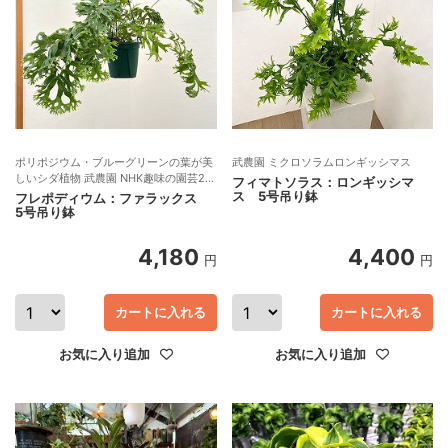
ポリポジウム・ブルーグリーンの葉が美
武農園 ミクロソラムロンギッシマス
しいシダ植物 武農園 NHK趣味の園芸26
フィマトソラス：ロンギッシマ
年7月号掲載
ス 5号吊り鉢
フレポディウム：ファラックス
5号吊り鉢
4,180
4,400
円
円
カートに入れる
カートに入れる
お気に入り追加
お気に入り追加