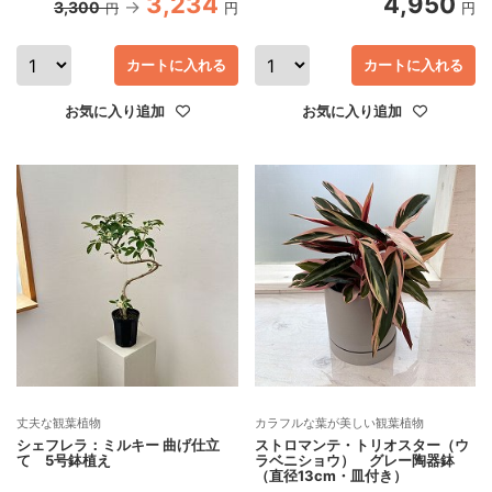
3,234
4,950
3,300
円
円
円
カートに入れる
カートに入れる
お気に入り追加
お気に入り追加
丈夫な観葉植物
カラフルな葉が美しい観葉植物
シェフレラ：ミルキー 曲げ仕立
ストロマンテ・トリオスター（ウ
て 5号鉢植え
ラベニショウ） グレー陶器鉢
（直径13cm・皿付き）