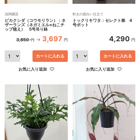
浅岡園芸
幹太の面白い仕立て
ビカクシダ（コウモリラン）：ネ
トックリキワタ：セレクト株 4
ザーランズ（ネガミエル×ねこチ
号ポット
ップ植え） 5号吊り鉢
3,697
4,290
3,850
円
円
円
カートに入れる
カートに入れる
お気に入り追加
お気に入り追加