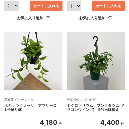
カートに入れる
カートに入れる
お気に入り追加
お気に入り追加
花観葉 グリーンベル
観葉植物 シダの仲間
ホヤ：ラクノーサ アマリーロ
ミクロソリウム：プンクタツム(ド
3号吊り鉢
ラゴンウィング) 5号吊鉢植え
4,180
4,400
円
円