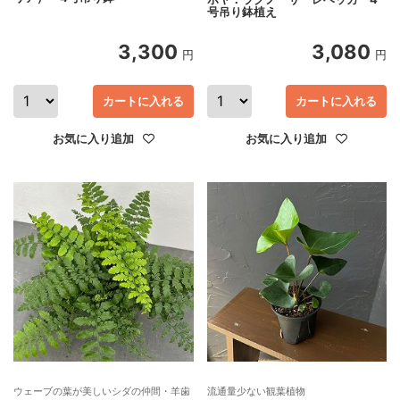
号吊り鉢植え
3,300
3,080
円
円
カートに入れる
カートに入れる
お気に入り追加
お気に入り追加
ウェーブの葉が美しいシダの仲間・羊歯
流通量少ない観葉植物