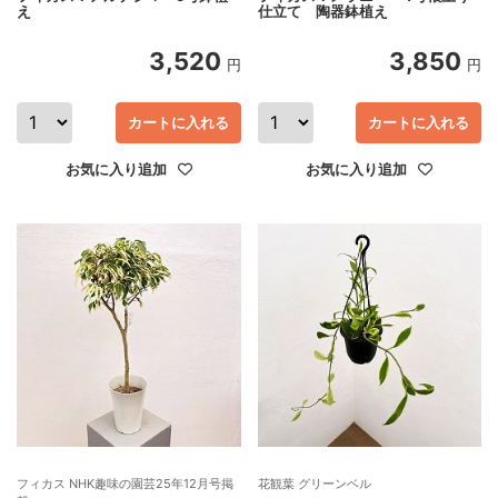
え
仕立て 陶器鉢植え
3,520
3,850
円
円
カートに入れる
カートに入れる
お気に入り追加
お気に入り追加
フィカス NHK趣味の園芸25年12月号掲
花観葉 グリーンベル