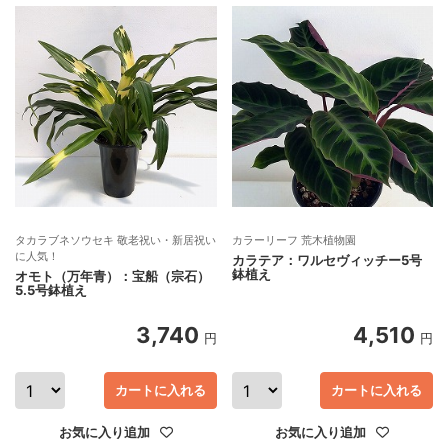
タカラブネソウセキ 敬老祝い・新居祝い
カラーリーフ 荒木植物園
に人気！
カラテア：ワルセヴィッチー5号
鉢植え
オモト（万年青）：宝船（宗石）
5.5号鉢植え
3,740
4,510
円
円
カートに入れる
カートに入れる
お気に入り追加
お気に入り追加