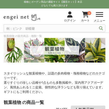
植物とガーデン用品の通販サイト【園芸ネット】本店
どなたでも購入頂けます
0
ログイン
カート
メニュー
観葉植物 の販売商品・種類一覧
スタイリッシュな観葉植物や、話題の多肉植物・塊根植物などのカテゴ
リーです。
選りすぐりの珍しい品種や1点ものも多数掲載中。室内用アクアガーデ
ン、風情あふれるミニ盆栽、個性的な洋ランなども取り揃えています。
ギフトにもご利用ください。
観葉植物 の商品一覧