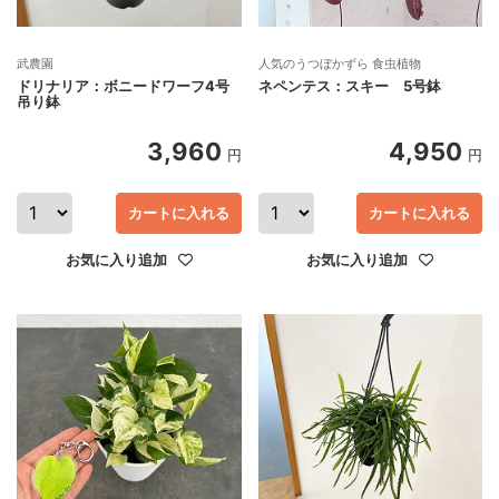
武農園
人気のうつぼかずら 食虫植物
ドリナリア：ボニードワーフ4号
ネペンテス：スキー 5号鉢
吊り鉢
3,960
4,950
円
円
カートに入れる
カートに入れる
お気に入り追加
お気に入り追加