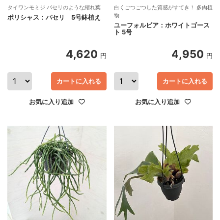
タイワンモミジ パセリのような縮れ葉
白くごつごつした質感がすてき！ 多肉植
物
ポリシャス：パセリ 5号鉢植え
ユーフォルビア：ホワイトゴース
ト 5号
4,620
4,950
円
円
カートに入れる
カートに入れる
お気に入り追加
お気に入り追加