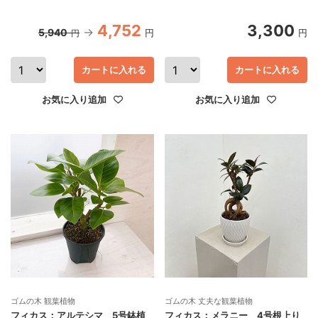
4,752
3,300
5,940
円
円
円
カートに入れる
カートに入れる
お気に入り追加
お気に入り追加
ゴムの木 観葉植物
ゴムの木 丈夫な観葉植物
フィカス：アルテシマ 5号鉢植
フィカス：メラニー 4号根上り