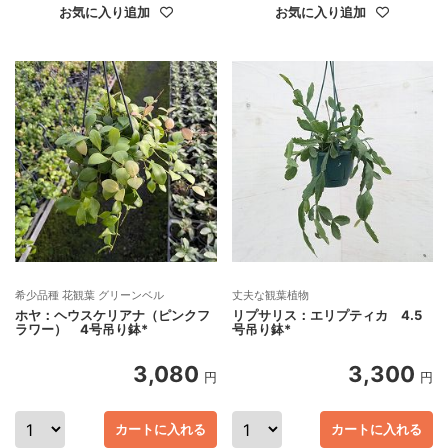
お気に入り追加
お気に入り追加
希少品種 花観葉 グリーンベル
丈夫な観葉植物
ホヤ：ヘウスケリアナ（ピンクフ
リプサリス：エリプティカ 4.5
ラワー） 4号吊り鉢*
号吊り鉢*
3,080
3,300
円
円
カートに入れる
カートに入れる