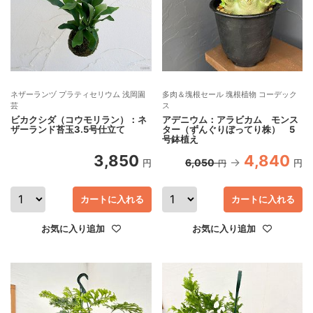
ネザーランヅ プラティセリウム 浅岡園
多肉＆塊根セール 塊根植物 コーデック
芸
ス
ビカクシダ（コウモリラン）：ネ
アデニウム：アラビカム モンス
ザーランド苔玉3.5号仕立て
ター（ずんぐりぼってり株） 5
号鉢植え
3,850
4,840
6,050
円
円
円
カートに入れる
カートに入れる
お気に入り追加
お気に入り追加