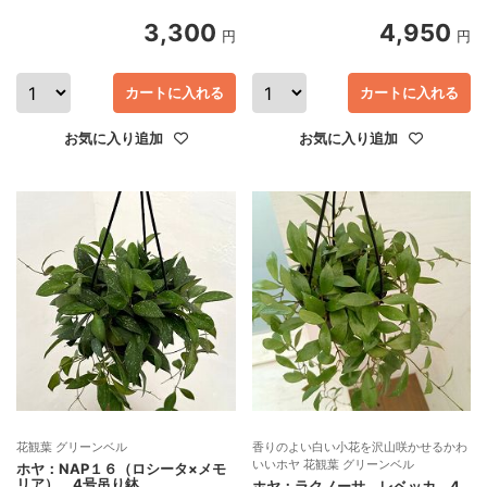
3,300
4,950
円
円
カートに入れる
カートに入れる
お気に入り追加
お気に入り追加
花観葉 グリーンベル
香りのよい白い小花を沢山咲かせるかわ
いいホヤ 花観葉 グリーンベル
ホヤ：NAP１６（ロシータ×メモ
リア） 4号吊り鉢
ホヤ：ラクノーサ レベッカ 4