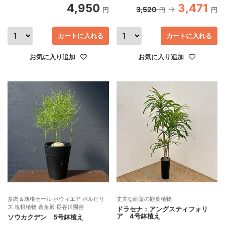
4,950
3,471
3,520
円
円
円
カートに入れる
カートに入れる
お気に入り追加
お気に入り追加
多肉＆塊根セール ボウィエア ボルビリ
丈夫な細葉の観葉植物
ス 塊根植物 蒼角殿 長谷川園芸
ドラセナ：アングスティフォリ
ア 4号鉢植え
ソウカクデン 5号鉢植え