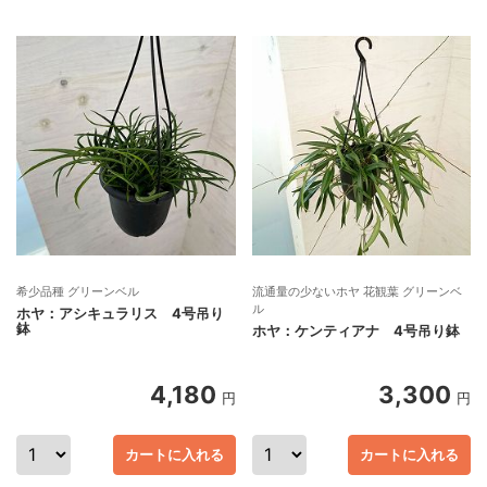
希少品種 グリーンベル
流通量の少ないホヤ 花観葉 グリーンベ
ル
ホヤ：アシキュラリス 4号吊り
鉢
ホヤ：ケンティアナ 4号吊り鉢
4,180
3,300
円
円
カートに入れる
カートに入れる