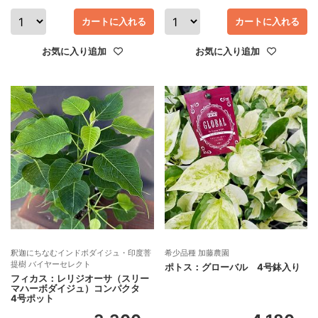
カートに入れる
カートに入れる
お気に入り追加
お気に入り追加
釈迦にちなむインドボダイジュ・印度菩
希少品種 加藤農園
提樹 バイヤーセレクト
ポトス：グローバル 4号鉢入り
フィカス：レリジオーサ（スリー
マハーボダイジュ）コンパクタ
4号ポット