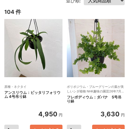
並び順:
104 件
原種・ネクタイ
ポリポジウム・ブルーグリーンの葉が美
しいシダ植物 NHK趣味の園芸26年7月号
アンスリウム：ビッタリフォリウ
掲載
ム 4号吊り鉢
フレポディウム：ダバナ 5号吊
り鉢
4,950
3,630
円
円