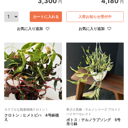
3,300
4,180
円
円
カートに入れる
入荷お知らせ受付中
お気に入り追加
お気に入り追加
カラフルな観葉植物クロトン！
希少人気種・テルノシリーズ アロイド
バイヤーセレクト
クロトン：ヒメトビハ 4号鉢植
え
ポトス：テルノラブソング 5号
吊り鉢