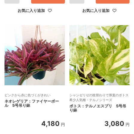
お気に入り追加
お気に入り追加
ピンクから赤に色づくがきれい
シャンゼリゼの枝替わりで厚葉のポトス
希少人気種・テルノシリーズ
ネオレゲリア：ファイヤーボー
ル 5号吊り鉢
ポトス：テルノエスプリ 5号吊
り鉢
4,180
3,080
円
円