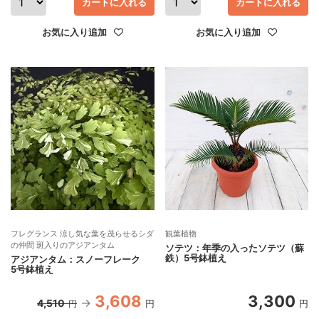
カートに入れる
カートに入れる
お気に入り追加
お気に入り追加
フレグランス 涼し気な葉を茂らせるシダ
観葉植物
の仲間 斑入りのアジアンタム
ソテツ：年季の入ったソテツ（蘇
鉄）5号鉢植え
アジアンタム：スノーフレーク
5号鉢植え
3,608
3,300
4,510
円
円
円