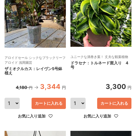
ユニークな渦巻き葉！ 丈夫な観葉植物
アロイドセール シックなブラックリーフ
アロイド 浅岡園芸
ドラセナ：トルネード斑入り 4
号
ザミオクルカス：レイヴン5号鉢
植え
3,344
3,300
4,180
円
円
円
カートに入れる
カートに入れる
お気に入り追加
お気に入り追加