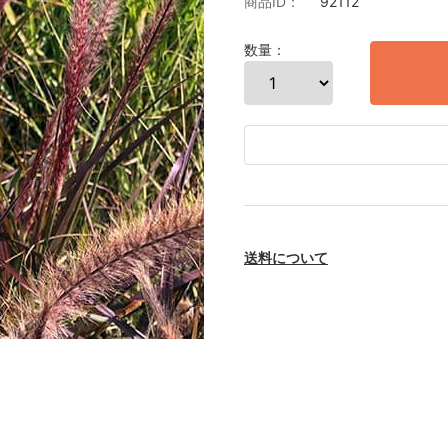
商品ID：
92112
数量：
送料について