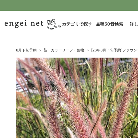
カテゴリで探す
品種50音検索
詳
8月下旬予約
苗 カラーリーフ・葉物
[26年8月下旬予約]ファウ