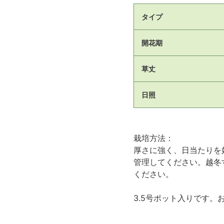
タイプ
開花期
草丈
日照
栽培方法：
厚さに強く、日当たりを
管理してください。越冬
ください。
3.5号ポット入りです